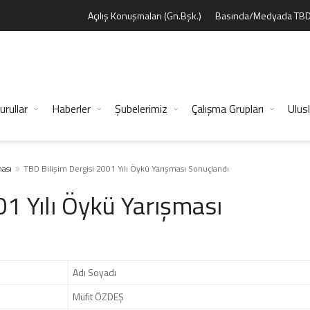
Açılış Konuşmaları (Gn.Bşk.)
Basında/Medyada TB
urullar
Haberler
Şubelerimiz
Çalışma Grupları
Ulusl
ası
TBD Bilişim Dergisi 2001 Yılı Öykü Yarışması Sonuçlandı
01 Yılı Öykü Yarışması
Adı Soyadı
Müfit ÖZDEŞ