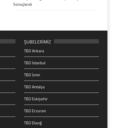
Sonuçlandı
ŞUBELERİMİZ
TBD Ankara
TBD İstanbul
TBD İzmir
TBD Antalya
TBD Eskişehir
TBD Erzurum
TBD Elazığ