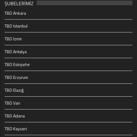
ŞUBELERİMİZ
TBD Ankara
TBD İstanbul
TBD İzmir
TBD Antalya
TBD Eskişehir
TBD Erzurum
TBD Elazığ
TBD Van
TBD Adana
TBD Kayseri