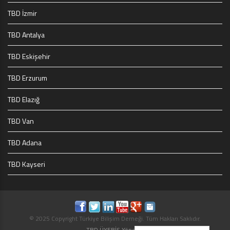
TBD İzmir
TBD Antalya
TBD Eskişehir
TBD Erzurum
TBD Elazığ
TBD Van
TBD Adana
TBD Kayseri
© 2025 Copyright Türkiye Bilişim Derneği. Tüm Hakları Saklıdır.
TBD ÜYEBİS Yönetici