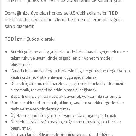
TBD İzmir Şubesi 09 Temmuz 2008 tarihinde kurulmuştur.
Derneğimize üye olan herkes sektördeki gelişmeleri TBD
ilişkileri ile hem yakından izleme hem de etkileme olanağına
sahip olacaktır.
TBD İzmir Şubesi olarak;
Sürekli gelişme anlayışı içinde hedeflerini hayata geçirmek üzere
takım ruhu ve uyum içinde çalışabilen bir yönetim modeli
oluşturmak,
Katkıda bulunmak isteyen herkesin bilgi ve görüşüne değer veren
katılımcı demokratik anlayışın uygulayıcısı olmak,
Dernek iç dinamizmini harekete geçirerek, tüm faaliyetlerimizin
sistematik, rasyonel ve etkin olmasını sağlamak,
Başarılı olmak için paylaşarak büyümek ve katılımla ilerlemek,
Bilim ve aklı rehber almak, atılımcı, saydam ve etik değerlerden
taviz vermeyen bir dernek olmak,
Üyeler arasında iletişim, etkileşim ve dayanışmayı artırmak,
Dernek olarak taraf olmayan, doğruların tartışıldığı platformlar
oluşturmak,
Tüm tarafları ile Bilişim Sektörü’nü ortak amaçlar birliğinde