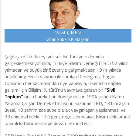
Vahit ÇİMEN
İzmir Şube YK Başkanı
Çağdaş, refah düzeyi yüksek bir Türkiye özleminin
gerçekleşmesi yolunda, Türkiye Bilişim Derneği (TBD) 52 yıldır
yılmadan ve büyük bir özveriyle çalışmaktadır. 1971 yılında
büyük bir gelecek vizyonu ile kurulan Derneğimiz, bugün
toplumun her katmanından üye yapısıyla, ülkemizin sağlıklı
gelişimi için Bilişim Kültürü’nü yaymaya çalışan bir
“Sivil
Toplum”
öncü hareketine dönüşmüştür. 1994 yılında Kamu
Yararına Çalışan Dernek statüsünü kazanan TBD, 13 bini aşkın
üyesi, 10 şehrimizde şube olarak yaygınlaşan yapılanması ve
33 üniversitedeki TBD genç örgütlenmesiyle bilişim sektörüne
önemli katkılar vermeye devam etmektedir.