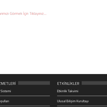
arımızı Görmek İçin Tıklayınız…
ZMETLERİ
ETKİNLİKLER
 Sistemi
Etkinlik Takvimi
şulları
Ulusal Bilişim Kurultayı