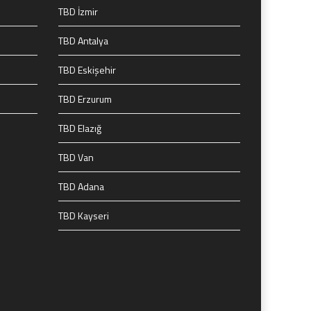
TBD İzmir
TBD Antalya
TBD Eskişehir
TBD Erzurum
TBD Elazığ
TBD Van
TBD Adana
TBD Kayseri