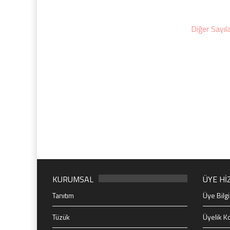
Diğer Sayıl
KURUMSAL
ÜYE Hİ
Tanıtım
Üye Bilgi
Tüzük
Üyelik Ko