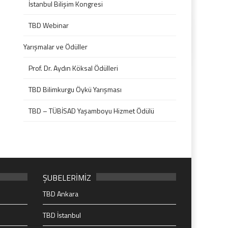
İstanbul Bilişim Kongresi
TBD Webinar
Yarışmalar ve Ödüller
Prof. Dr. Aydın Köksal Ödülleri
TBD Bilimkurgu Öykü Yarışması
TBD – TÜBİSAD Yaşamboyu Hizmet Ödülü
ŞUBELERİMİZ
TBD Ankara
TBD İstanbul