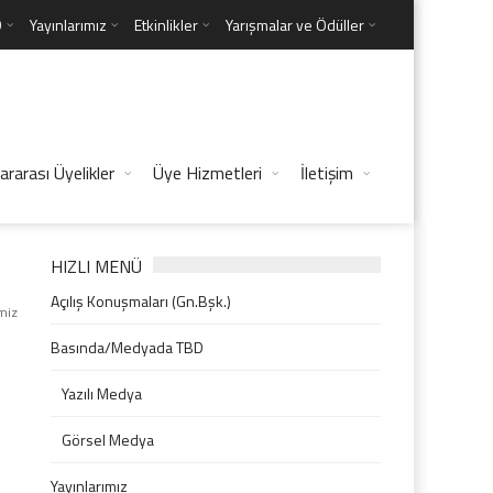
D
Yayınlarımız
Etkinlikler
Yarışmalar ve Ödüller
ararası Üyelikler
Üye Hizmetleri
İletişim
HIZLI MENÜ
Açılış Konuşmaları (Gn.Bşk.)
miz
Basında/Medyada TBD
Yazılı Medya
Görsel Medya
Yayınlarımız