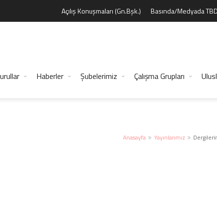
Açılış Konuşmaları (Gn.Bşk.)
Basında/Medyada TB
urullar
Haberler
Şubelerimiz
Çalışma Grupları
Ulusl
Anasayfa
Yayınlarımız
Dergileri