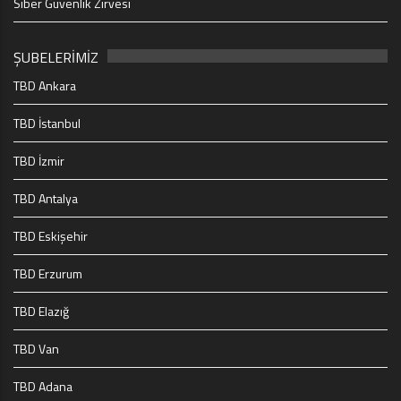
Siber Güvenlik Zirvesi
ŞUBELERİMİZ
TBD Ankara
TBD İstanbul
TBD İzmir
TBD Antalya
TBD Eskişehir
TBD Erzurum
TBD Elazığ
TBD Van
TBD Adana