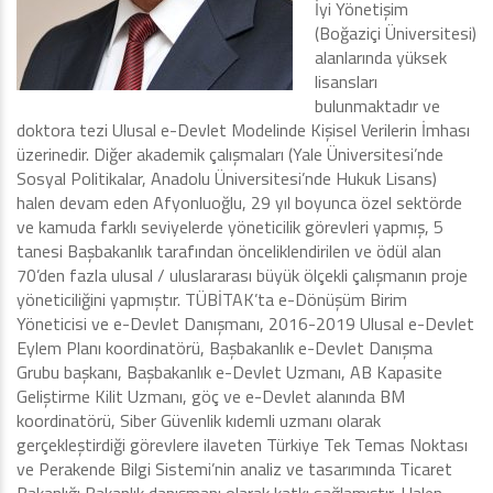
İyi Yönetişim
(Boğaziçi Üniversitesi)
alanlarında yüksek
lisansları
bulunmaktadır ve
doktora tezi Ulusal e-Devlet Modelinde Kişisel Verilerin İmhası
üzerinedir. Diğer akademik çalışmaları (Yale Üniversitesi’nde
Sosyal Politikalar, Anadolu Üniversitesi’nde Hukuk Lisans)
halen devam eden Afyonluoğlu, 29 yıl boyunca özel sektörde
ve kamuda farklı seviyelerde yöneticilik görevleri yapmış, 5
tanesi Başbakanlık tarafından önceliklendirilen ve ödül alan
70’den fazla ulusal / uluslararası büyük ölçekli çalışmanın proje
yöneticiliğini yapmıştır. TÜBİTAK’ta e-Dönüşüm Birim
Yöneticisi ve e-Devlet Danışmanı, 2016-2019 Ulusal e-Devlet
Eylem Planı koordinatörü, Başbakanlık e-Devlet Danışma
Grubu başkanı, Başbakanlık e-Devlet Uzmanı, AB Kapasite
Geliştirme Kilit Uzmanı, göç ve e-Devlet alanında BM
koordinatörü, Siber Güvenlik kıdemli uzmanı olarak
gerçekleştirdiği görevlere ilaveten Türkiye Tek Temas Noktası
ve Perakende Bilgi Sistemi’nin analiz ve tasarımında Ticaret