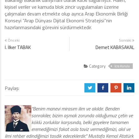
Bakanlığı Bakanlık danışmanı olarak katkı sağlamıştır. Halen,
kişisel veriler ve kamuda blok zincir uygulamaları üzerine
çalışmaları devam etmekte olup ayrıca Arap Ekonomik Birliği
Konseyi “Arap Dünyası Dijital Ekonomi Stratejisi”nin
hazırlanmasındaki görevini sürdürmektedir.
Önceki
Sonraki
İ. İlker TABAK
Demet KABASAKAL
Category
İcra Kurulu
Paylaş:
a
b
d
j
“Benim manevi mirasım ilim ve akıldır. Benden
sonrakiler, bizim aşmak zorunda olduğumuz çetin ve
köklü zorluklar karşısında, belki gayelere tamamen
eremediğimizi fakat asla taviz vermediğimizi, akıl ve
ilmi rehber edindiğimizi tasdik edeceklerdir.” Mustafa Kemal Atatürk