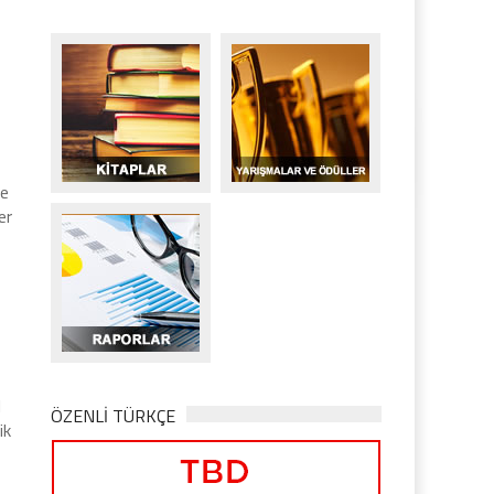
de
er
l
ÖZENLİ TÜRKÇE
ik