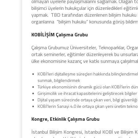
olmayan üyelerle paylaşmalarını sağlamak. Olağan topl
bilişimci üyelerin hukukçular için düzenledikleri eğit
yapmak. TBD tarafından düzenlenen bilişim hukuku k
organlarına “bilişim hukuku” konusunda görüş bildirme
KOBİLİŞİM Çalışma Grubu
Çalışma Grubumuz Üniversiteler, Teknoparklar, Organi
ortak seminerler, eğitimler düzenleyerek bu unsurla
ülke ekonomisine kazanç ve katkı sunmaya çalışılmak
KOBİ’leri dijitalleşme süreçleri hakkında bilinçlendirm
sunmak, bilgilendirmek
Türkiye ekonomisinin dinamik gücü olan KOBİ’lerin dün
Girişimcilik ve ihracat kapasitelerini geliştirecek bilgil
Dijital yaşam sürecinde ortaya çıkan veri, bilgi güvenliğ
KOBİ’lerin Sanayi 4.0 ile ortaya çıkan yeni üretim teknol
Kongre, Etkinlik Çalışma Grubu
İstanbul Bilişim Kongresi, Istanbul KOBİ ve Bilişim Kong