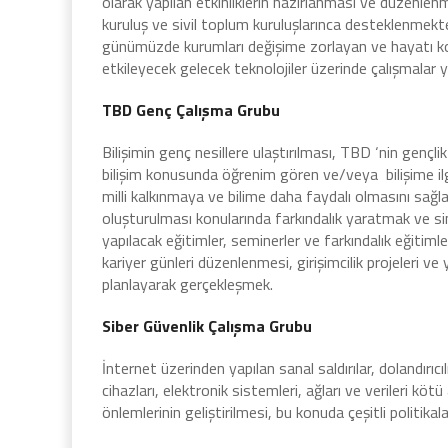
olarak yapılan etkinliklerin hazırlanması ve düzenlen
kuruluş ve sivil toplum kuruluşlarınca desteklenmekt
günümüzde kurumları değişime zorlayan ve hayatı kol
etkileyecek gelecek teknolojiler üzerinde çalışmalar
TBD Genç Çalışma Grubu
Bilişimin genç nesillere ulaştırılması, TBD ‘nin gençli
bilişim konusunda öğrenim gören ve/veya bilişime ilgi
milli kalkınmaya ve bilime daha faydalı olmasını sağ
oluşturulması konularında farkındalık yaratmak ve sin
yapılacak eğitimler, seminerler ve farkındalık eğitimler
kariyer günleri düzenlenmesi, girişimcilik projeleri ve
planlayarak gerçekleşmek.
Siber Güvenlik Çalışma Grubu
İnternet üzerinden yapılan sanal saldırılar, dolandırıcı
cihazları, elektronik sistemleri, ağları ve verileri kö
önlemlerinin geliştirilmesi, bu konuda çeşitli politikala