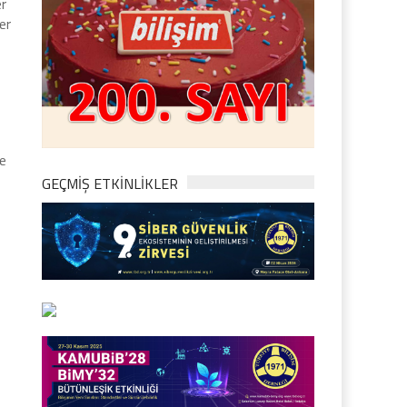
er
er
ve
GEÇMİŞ ETKİNLİKLER