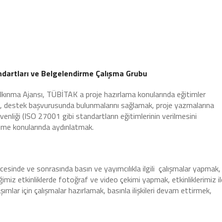
tandartları ve Belgelendirme Çalışma Grubu
Kalkınma Ajansı, TÜBİTAK a proje hazırlama konularında eğitimler
k, destek başvurusunda bulunmalarını sağlamak, proje yazmalarına
enliği (ISO 27001 gibi standartların eğitimlerinin verilmesini
ilme konularında aydınlatmak.
ncesinde ve sonrasında basın ve yayımcılıkla ilgili çalışmalar yapmak,
ğimiz etkinliklerde fotoğraf ve video çekimi yapmak, etkinliklerimiz il
mlar için çalışmalar hazırlamak, basınla ilişkileri devam ettirmek,