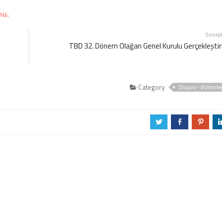
mu.
Sonra
TBD 32. Dönem Olağan Genel Kurulu Gerçekleştiri
Category
Duyuru - Bültenle
a
b
d