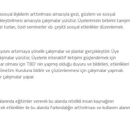
sosyal ilişkilerin arttırılması amacıyla gezi, gözlem ve sosyal
leştirilmesi amacıyla çalışmalar yürütür. Üyelerimizin birbirini tanışm
 turları, özel seminerler vb. çeşitli sosyal etkinlikler düzenlemek.
sını artırmaya yönelik çalışmalar ve planlar gerçekleştirir. Üye
lışmalar yürütür, Üyelerle interaktif iletişimi güçlendirmek için
r olması için TBD’ nin yapmış olduğu duyuru ve bildirileri, etkinlikler
ip Yönetim Kuruluna bildirir ve çözümlenmesi için çalışmalar yapmak.
ar çalışmalar yapar.
 alanında eğitimler vererek bu alanda nitelikli insan kaynağının
tkinlikler ile bu alanda farkındalığın arttırılması ve kullanım alanın