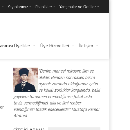
D
Yayınlarımız
Etkinlikler
Yarışmalar ve Ödüller
ararası Üyelikler
Üye Hizmetleri
İletişim
“Benim manevi mirasım ilim ve
akıldır. Benden sonrakiler, bizim
aşmak zorunda olduğumuz çetin
ve köklü zorluklar karşısında, belki
gayelere tamamen eremediğimizi fakat asla
taviz vermediğimizi, akıl ve ilmi rehber
er
edindiğimizi tasdik edeceklerdir.” Mustafa Kemal
Atatürk