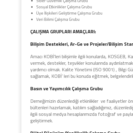
Siber Güvenlik Çalışma Grubu
Sosyal Etkinlikler Çalışma Grubu
Üye İlişkileri Geliştirme Çalışma Grubu
Veri Bilimi Çalışma Grubu
ÇALIŞMA GRUPLARI AMAÇLARI:
Bilişim Destekleri, Ar-Ge ve Projeler/Bilişim S
Amacı KOBİ’leri bilişimle ilgili konularda, KOSGEB, 
vermek, destekler, teşvikler konularında aydınlatma
yardımcı olmak. Kalite Yönetimi (ISO 9001) , Bilgi Güv
sağlamak, KOBİ’ leri bu konuda eğitmek, belgelendir
Basın ve Yayımcılık Çalışma Grubu
Derneğimizin düzenlediği etkinlikler ve faaliyetler ö
bültenleri hazırlamak, katılım sağladığımız, düzenledi
ilgili sosyal medya hesaplarımızda fotoğraf ve paylaşı
geliştirmek.