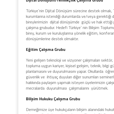
Dijital Dönüşüm/Yenilikçilik
Çalışma Grubu
Türkiye`nin Dijital Dönüşüm sürecine destek olmak, 
kurumlarına istendiği durumlarda ve/veya gerektiği d
bireylerimizin dijital dönüşümde güçlü ve hak ettiğ
çalışma grubudur. Hedefi Türkiye` nin Bilişim Toplu
birey, kurum ve kuruluşlarına yönelik eğitim, konferans
dönüşümlerine destek olmaktır.
Eğitim Çalışma Grubu
Yeni gelişen teknoloji ve vizyoner çalışmaları sektör,
topluma uygun kariyer, kişisel gelişim, teknik, bilgi g
planlamasını ve duyurulmasını yapar. Okullarda öğrencil
güvenlik ve ihtiyaç duyulan diğer sunumları seminerl
hakkında paylaşım yapmak isteyen üyelerimizin çalışma
mecralarda duyurulması çalışmalarını yürütmek.
Bilişim Hukuku Çalışma Grubu
Derneğimize üye hukukçuların bilişim alanındaki hukuki