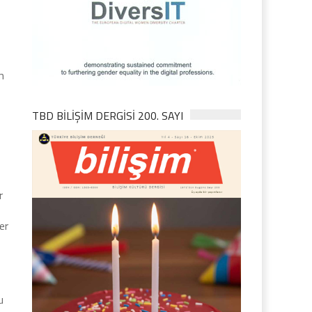
m
TBD BILIŞIM DERGISI 200. SAYI
r
er
u