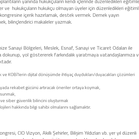
antıların yanında hukukçuların kendi içlerinde düzenledikleri eğitiml
imler ve hukukçuların hukukçu olmayan üyeler için düzenledikleri eğitiml
ongresine içerik hazırlamak, destek vermek. Dernek yayın
k, bilinçlendirici makaleler yazmak.
ze Sanayi Bölgeleri, Meslek, Esnaf, Sanayi ve Ticaret Odaları ile
ra dokunup, yol göstererek farkındalık yaratmaya vatandaşlarımıza 
tadır.
ek ve KOBİ’lerin dijital dönüşümde ihtiyaç duydukları/duyacakları çözümleri
yada rekabet gücünü artıracak öneriler ortaya koymak,
er sunmak,
i ve siber güvenlik bilincini oluşturmak
ojileri hakkında bilgi sahibi olmalarını sağlamaktır.
resi, CIO Vizyon, Akıllı Şehirler, Bilişim Yıldızları vb. yer yıl düzenli