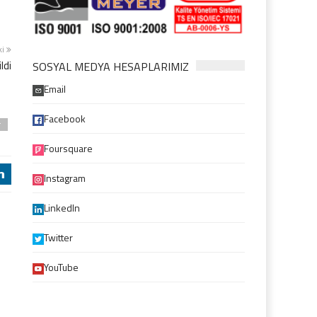
ki
ldi
SOSYAL MEDYA HESAPLARIMIZ
Email
Facebook
r
Foursquare
j
Instagram
LinkedIn
Twitter
YouTube