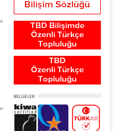
a,
i
BELGELER
ın