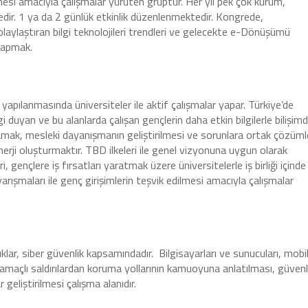
mesi amacıyla çalışmalar yürüten gruptur. Her yıl pek çok kurum,
edir. 1 ya da 2 günlük etkinlik düzenlenmektedir. Kongrede,
aylaştıran bilgi teknolojileri trendleri ve gelecekte e-Dönüşümü
 yapmak.
k yapılanmasında üniversiteler ile aktif çalışmalar yapar. Türkiye’de
 duyan ve bu alanlarda çalışan gençlerin daha etkin bilgilerle bilişim
lamak, mesleki dayanışmanın geliştirilmesi ve sorunlara ortak çözüml
erji oluşturmaktır. TBD ilkeleri ile genel vizyonuna uygun olarak
i, gençlere iş fırsatları yaratmak üzere üniversitelerle iş birliği içinde
 yarışmaları ile genç girişimlerin teşvik edilmesi amacıyla çalışmalar
lıklar, siber güvenlik kapsamındadır. Bilgisayarları ve sunucuları, mobi
tü amaçlı saldırılardan koruma yollarının kamuoyuna anlatılması, güvenl
r geliştirilmesi çalışma alanıdır.