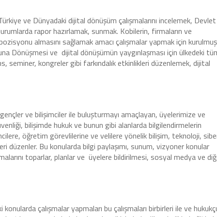
Türkiye ve Dünyadaki dijital dönüşüm çalışmalarını incelemek, Devlet
urumlarda rapor hazırlamak, sunmak. Kobilerin, firmaların ve
i pozisyonu almasını sağlamak amacı çalışmalar yapmak için kurulmuş
muna Dönüşmesi ve dijital dönüşümün yaygınlaşması için ülkedeki tü
, seminer, kongreler gibi farkındalık etkinlikleri düzenlemek, dijital
 gençler ve bilişimciler ile buluşturmayı amaçlayan, üyelerimize ve
üvenliği, bilişimde hukuk ve bunun gibi alanlarda bilgilendirmelerin
ere, öğretim görevlilerine ve velilere yönelik bilişim, teknoloji, sibe
eri düzenler. Bu konularda bilgi paylaşımı, sunum, vizyoner konular
larını toparlar, planlar ve üyelere bildirilmesi, sosyal medya ve diğ
 konularda çalışmalar yapmaları bu çalışmaları birbirleri ile ve hukukç