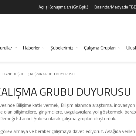
Açılış Konuşmaları (Gn.Bşk.)
Basında/Medyada TB
urullar
Haberler
Şubelerimiz
Çalışma Grupları
Ulusl
 İSTANBUL ŞUBE ÇALIŞMA GRUBU DUYURUSU
 ÇALIŞMA GRUBU DUYURUSU
esinde Bilişime katkı vermek, Bilişim alanında araştırma, inovasyon
lan bilişimcilere, girişimcilere, uygulayıcılara yol göstermek, berab
Derneği İstanbul Şubesi olarak çalışma grupları oluşturduk.
if görev almaya ve beraber çalışmaya davet ediyoruz. Aşağıda verilen