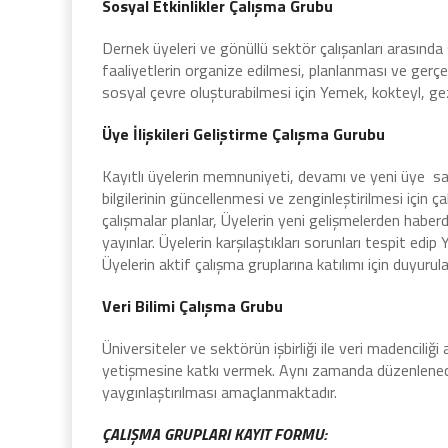
Sosyal Etkinlikler Çalışma Grubu
Dernek üyeleri ve gönüllü sektör çalışanları arasında 
faaliyetlerin organize edilmesi, planlanması ve gerçek
sosyal çevre oluşturabilmesi için Yemek, kokteyl, gezi
Üye İlişkileri Geliştirme Çalışma Gurubu
Kayıtlı üyelerin memnuniyeti, devamı ve yeni üye sayı
bilgilerinin güncellenmesi ve zenginleştirilmesi için ça
çalışmalar planlar, Üyelerin yeni gelişmelerden haberda
yayınlar. Üyelerin karşılaştıkları sorunları tespit ed
Üyelerin aktif çalışma gruplarına katılımı için duyurul
Veri Bilimi Çalışma Grubu
Üniversiteler ve sektörün işbirliği ile veri madenciliği
yetişmesine katkı vermek. Aynı zamanda düzenlenecek e
yaygınlaştırılması amaçlanmaktadır.
ÇALIŞMA GRUPLARI KAYIT FORMU: