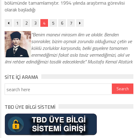
bölümünde tamamlamıştır. 1994 yılında araştırma görevlisi
olarak başladığı
1
2
3
4
5
6
7
“Benim manevi mirasım ilim ve akıldır. Benden
sonrakiler, bizim aşmak zorunda olduğumuz çetin ve
köklü zorluklar karşısında, belki gayelere tamamen
eremediğimizi fakat asla taviz vermediğimizi, akıl ve
ilmi rehber edindiğimizi tasdik edeceklerdir.” Mustafa Kemal Atatürk
SITE IÇI ARAMA
TBD ÜYE BİLGİ SİSTEMİ