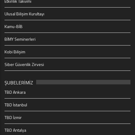
Etkinlik Takvimi
Ulusal Bilişim Kurultayı
Kamu-BİB
BİMY Seminerleri
Kobi Bilişim
Siber Güvenlik Zirvesi
ŞUBELERİMİZ
TBD Ankara
TBD İstanbul
TBD İzmir
TBD Antalya