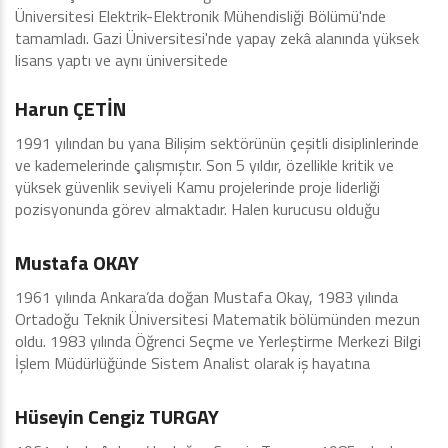
Üniversitesi Elektrik-Elektronik Mühendisliği Bölümü'nde
tamamladı. Gazi Üniversitesi'nde yapay zekâ alanında yüksek
lisans yaptı ve aynı üniversitede
İcra Kurulu
Harun ÇETİN
1991 yılından bu yana Bilişim sektörünün çeşitli disiplinlerinde
ve kademelerinde çalışmıştır. Son 5 yıldır, özellikle kritik ve
yüksek güvenlik seviyeli Kamu projelerinde proje liderliği
pozisyonunda görev almaktadır. Halen kurucusu olduğu
İcra Kurulu
Mustafa OKAY
1961 yılında Ankara’da doğan Mustafa Okay, 1983 yılında
Ortadoğu Teknik Üniversitesi Matematik bölümünden mezun
oldu. 1983 yılında Öğrenci Seçme ve Yerleştirme Merkezi Bilgi
İşlem Müdürlüğünde Sistem Analist olarak iş hayatına
İcra Kurulu
Hüseyin Cengiz TURGAY