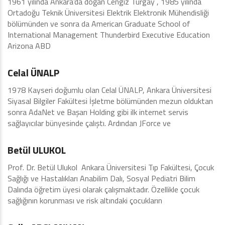
1961 yılında Ankara’da doğan Cengiz Turgay , 1985 yılında
Ortadoğu Teknik Üniversitesi Elektrik Elektronik Mühendisliği
bölümünden ve sonra da American Graduate School of
International Management Thunderbird Executive Education
Arizona ABD
İcra Kurulu
Celal ÜNALP
1978 Kayseri doğumlu olan Celal ÜNALP, Ankara Üniversitesi
Siyasal Bilgiler Fakültesi İşletme bölümünden mezun olduktan
sonra AdaNet ve Başarı Holding gibi ilk internet servis
sağlayıcılar bünyesinde çalıştı. Ardından JForce ve
İcra Kurulu
Betül ULUKOL
Prof. Dr. Betül Ulukol Ankara Üniversitesi Tıp Fakültesi, Çocuk
Sağlığı ve Hastalıkları Anabilim Dalı, Sosyal Pediatri Bilim
Dalında öğretim üyesi olarak çalışmaktadır. Özellikle çocuk
sağlığının korunması ve risk altındaki çocukların
İcra Kurulu