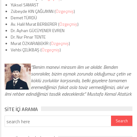
Yüksel SAMAST
Zübeyde KIN ÇAĞLAYAN (
Özgeçmiş
)
Demet TÜRDÜ
Av. Halil Murat BERBERER (
Özgeçmiş
)
Dr. Ayhan GÜCÜYENER EVREN
Dr. Nur Pınar TENTE
Murat ÖZKARABEKİR (
Özgeçmiş
)
Vehbi ÇELİKBAŞ (
Özgeçmiş
)
“Benim manevi mirasım ilim ve akıldır. Benden
sonrakiler, bizim aşmak zorunda olduğumuz çetin ve
köklü zorluklar karşısında, belki gayelere tamamen
eremediğimizi fakat asla taviz vermediğimizi, akıl ve
ilmi rehber edindiğimizi tasdik edeceklerdir.” Mustafa Kemal Atatürk
SITE IÇI ARAMA