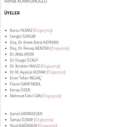
Kemal KUMKUMOĞLU
ÜYELER
Burcu YILMAZ (
Özgeçmiş
)
Cengiz TURGAY
Doç. Dr. Emek Barış KEPENEK
Doç. Dr. Recep BENZER (
Özgeçmiş
)
Dr. Atilla AYDIN
Dr. Duygu ÖZALP
Dr. İbrahim YAVUZ (
Özgeçmiş
)
Dr. M. Ayyüce KIZRAK (
Özgeçmiş
)
Ersin Tufan YALVAÇ
Füsun SARP NEBİL
Koray ÖZER
Mehmet Fahri CAN (
Özgeçmiş
)
Şenol VATANSEVER
Tamay ÖZBAY (
Özgeçmiş
)
Yücel BAĞRIAÇIK (
Özgeçmiş
)