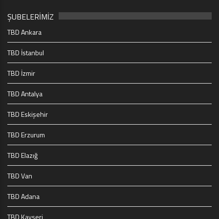
ŞUBELERİMİZ
TBD Ankara
TBD İstanbul
TBD İzmir
TBD Antalya
TBD Eskişehir
TBD Erzurum
TBD Elazığ
TBD Van
TBD Adana
TBD Kayseri