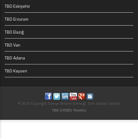
TBD Eskişehir
TBD Erzurum
TBD Elazığ
TBD Van
TBD Adana
TBD Kayseri
© 2025 Copyright Türkiye Bilişim Derneği. Tüm Hakları Saklıdır.
TBD ÜYEBİS Yönetici