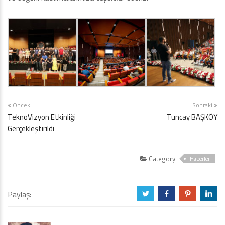
Önceki
Sonraki
TeknoVizyon Etkinliği
Tuncay BAŞKÖY
Gerçekleştirildi
Category
Haberler
Paylaş:
a
b
d
j