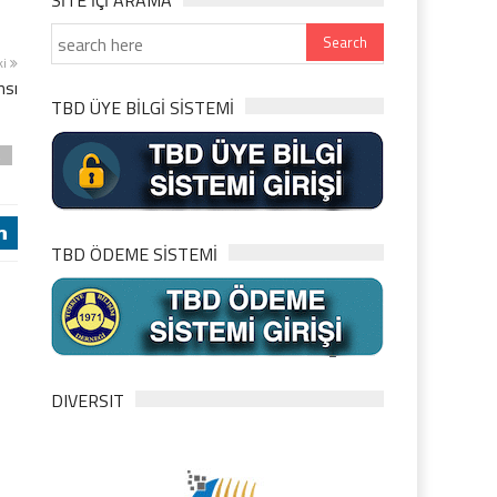
SITE IÇI ARAMA
ki
nsı
TBD ÜYE BİLGİ SİSTEMİ
2
j
TBD ÖDEME SİSTEMİ
DIVERSIT