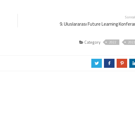
Sonra
9. Uluslararası Future Learning Konfera
Category
2022
202
a
b
d