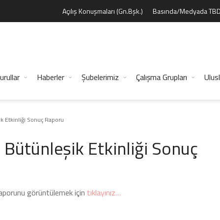
Açılış Konuşmaları (Gn.Bşk.)
Basında/Medyada TB
urullar
Haberler
Şubelerimiz
Çalışma Grupları
Ulusl
 Etkinliği Sonuç Raporu
ütünleşik Etkinliği Sonuç
aporunu görüntülemek için
tıklayınız…