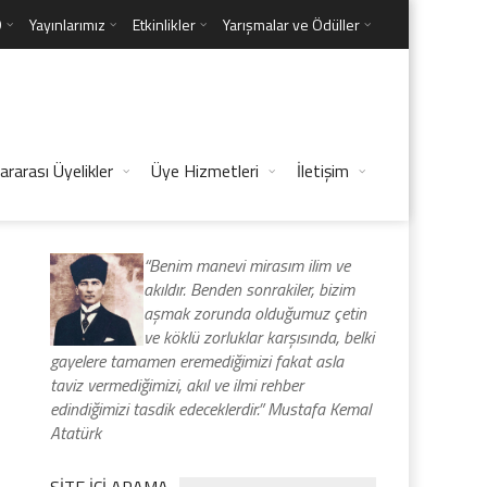
D
Yayınlarımız
Etkinlikler
Yarışmalar ve Ödüller
ararası Üyelikler
Üye Hizmetleri
İletişim
“Benim manevi mirasım ilim ve
akıldır. Benden sonrakiler, bizim
aşmak zorunda olduğumuz çetin
ve köklü zorluklar karşısında, belki
gayelere tamamen eremediğimizi fakat asla
taviz vermediğimizi, akıl ve ilmi rehber
edindiğimizi tasdik edeceklerdir.” Mustafa Kemal
Atatürk