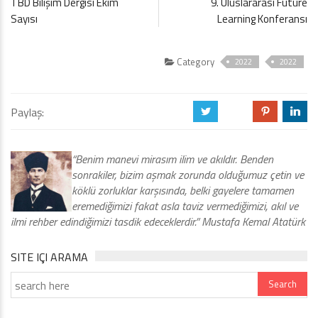
TBD Bilişim Dergisi Ekim
9. Uluslararası Future
Sayısı
Learning Konferansı
Category
2022
2022
Paylaş:
a
b
d
j
“Benim manevi mirasım ilim ve akıldır. Benden
sonrakiler, bizim aşmak zorunda olduğumuz çetin ve
köklü zorluklar karşısında, belki gayelere tamamen
eremediğimizi fakat asla taviz vermediğimizi, akıl ve
ilmi rehber edindiğimizi tasdik edeceklerdir.” Mustafa Kemal Atatürk
SITE IÇI ARAMA