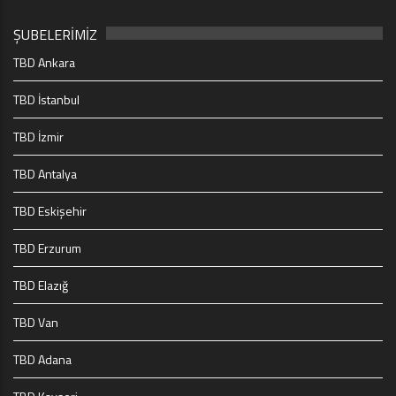
ŞUBELERİMİZ
TBD Ankara
TBD İstanbul
TBD İzmir
TBD Antalya
TBD Eskişehir
TBD Erzurum
TBD Elazığ
TBD Van
TBD Adana