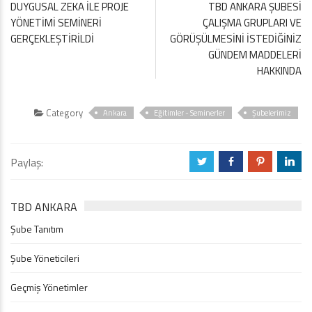
DUYGUSAL ZEKA İLE PROJE
TBD ANKARA ŞUBESİ
YÖNETİMİ SEMİNERİ
ÇALIŞMA GRUPLARI VE
GERÇEKLEŞTİRİLDİ
GÖRÜŞÜLMESİNİ İSTEDİĞİNİZ
GÜNDEM MADDELERİ
HAKKINDA
Category
Ankara
Eğitimler - Seminerler
Şubelerimiz
Paylaş:
a
b
d
j
TBD ANKARA
Şube Tanıtım
Şube Yöneticileri
Geçmiş Yönetimler