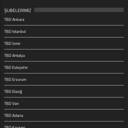
ŞUBELERİMİZ
TBD Ankara
TBD İstanbul
TBD İzmir
TBD Antalya
TBD Eskişehir
TBD Erzurum
TBD Elazığ
TBD Van
TBD Adana
TBD Kayseri