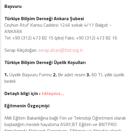
Başvuru
Türkiye Bilişim Derneği Ankara Şubesi
Ceyhun Atuf Kansu Caddesi 1246 sokak 4/17 Balgat -
ANKARA
Tel: +90 (312) 473 82 15 (pbx) Faks: +90 (312) 473 82 16
Serap Kılıçdoğan:
serap.altan@tbd.org.tr
Türkiye Bilişim Derneği Üyelik Koşulları
1.
Üyelik Başvuru Formu
2.
Bir adet resim
3.
60 TL yıllık üyelik
bedeli
Detaylı bilgi için :
tıklayınız…
Eğitmenin Özgeçmişi
Milli Eğitim Bakanlığına bağlı Fen ve Teknoloji Öğretmeni olarak
başladığım meslek hayatıma ASAY,BT Eğitim ve BNTPRO
firmalarında Network Danışmanı, Eğitmen ve Yönetici olarak