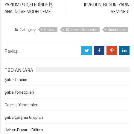
YAZILIM PROJELERİNDE İŞ
IPV6 DÜN, BUGÜN, YARIN
ANALİZİ VE MODELLEME
SEMİNERİ
Category
Ankara
Eğitimler - Seminerler
Şubelerimiz
Paylaş:
a
b
d
j
TBD ANKARA
Şube Tanıtım
Şube Yöneticileri
Geçmiş Yönetimler
Şube Çalışma Grupları
Haber-Duyuru-Bülten