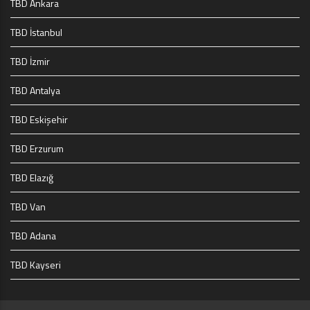
TBD Ankara
TBD İstanbul
TBD İzmir
TBD Antalya
TBD Eskişehir
TBD Erzurum
TBD Elazığ
TBD Van
TBD Adana
TBD Kayseri