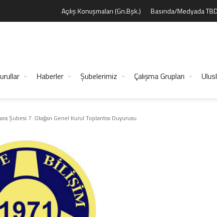
Açılış Konuşmaları (Gn.Bşk.)
Basında/Medyada TB
urullar
Haberler
Şubelerimiz
Çalışma Grupları
Ulusl
ara Şubesi 7. Olağan Genel Kurul Toplantısı Duyurusu