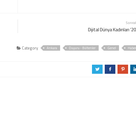
Sonra
Dijital Dünya Kadınları '2
Category
Ankara
Duyuru - Bültenler
Genel
Habe
a
b
d