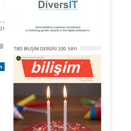
ki
021
r
TBD BILIŞIM DERGISI 200. SAYI
j