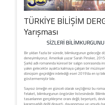
TÜRKİYE BİLİŞİM DERG
Yarışması
SİZLERİ BİLİMKURGUN
Bir yıldan fazla bir süredir, bilimkurgunun geleceğe 
deneyimliyoruz. Amerikalı yazar Sarah Pinsker, 2015
Şarkı) adlı romanında küresel bir salgın sonrasında ins
yakın gelecekte ayakta kalmaya çalışan bir müzisyenin
dönüşüm geçirdiğini irdelediği eseri 2019’da en iyi b
göstermemiştir bile.
Sayısız örneğin en günceli olarak seçtiğimiz bu roman
felaket, bilimkurgunun öngörüler listesindedir. Bilimkur
tasarılarının gerçekleşme oranı değil; beşeriyeti, devlet
karamsarlığı değil dirayeti, dayanışmayı ve umudu ba