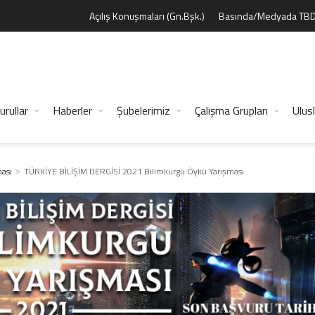
Açılış Konuşmaları (Gn.Bşk.)
Basında/Medyada TB
urullar
Haberler
Şubelerimiz
Çalışma Grupları
Ulusl
ası
TÜRKİYE BİLİŞİM DERGİSİ 2021 Bilimkurgu Öykü Yarışması