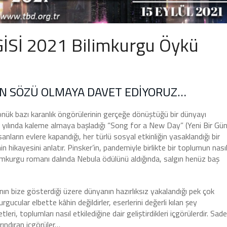
İSİ 2021 Bilimkurgu Öykü
UN SÖZÜ OLMAYA DAVET EDİYORUZ…
dönük bazı karanlık öngörülerinin gerçeğe dönüştüğü bir dünyayı
 yılında kaleme almaya başladığı “Song for a New Day” (Yeni Bir Gü
anların evlere kapandığı, her türlü sosyal etkinliğin yasaklandığı bir
 hikayesini anlatır. Pinsker’in, pandemiyle birlikte bir toplumun nası
ilimkurgu romanı dalında Nebula ödülünü aldığında, salgın henüz baş
ın bize gösterdiği üzere dünyanın hazırlıksız yakalandığı pek çok
gucular elbette kâhin değildirler, eserlerini değerli kılan şey
leri, toplumları nasıl etkilediğine dair geliştirdikleri içgörülerdir. Sad
rındıran içgörüler…