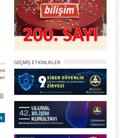
GEÇMİŞ ETKİNLİKLER
ki
eni
eri
ı
j