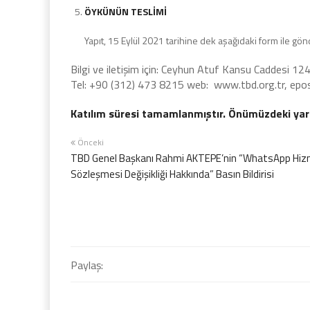
ÖYKÜNÜN TESLİMİ
Yapıt, 15 Eylül 2021 tarihine dek aşağıdaki form ile gönd
Bilgi ve iletişim için: Ceyhun Atuf Kansu Caddesi 
Tel: +90 (312) 473 8215 web: www.tbd.org.tr, epo
Katılım süresi tamamlanmıştır. Önümüzdeki yar
Önceki
TBD Genel Başkanı Rahmi AKTEPE’nin “WhatsApp Hi
Sözleşmesi Değişikliği Hakkında” Basın Bildirisi
Paylaş: