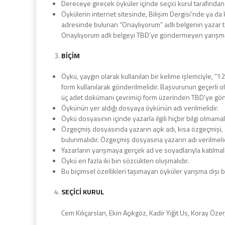
Dereceye girecek öyküler içinde seçici kurul tarafında
Öykülerin internet sitesinde, Bilişim Dergisi’nde ya da 
adresinde bulunan “Onaylıyorum” adlı belgenin yazar 
Onaylıyorum adlı belgeyi TBD’ye göndermeyen yarışma
BİÇİM
Öykü, yaygın olarak kullanılan bir kelime işlemciyle, “12
form kullanılarak gönderilmelidir. Başvurunun geçerli 
üç adet dokümanı çevrimiçi form üzerinden TBD’ye gö
Öykünün yer aldığı dosyaya öykünün adı verilmelidir.
Öykü dosyasının içinde yazarla ilgili hiçbir bilgi olmamalı
Özgeçmiş dosyasında yazarın açık adı, kısa özgeçmişi, a
bulunmalıdır. Özgeçmiş dosyasına yazarın adı verilmelid
Yazarların yarışmaya gerçek ad ve soyadlarıyla katılma
Öykü en fazla iki bin sözcükten oluşmalıdır.
Bu biçimsel özellikleri taşımayan öyküler yarışma dışı bı
SEÇİCİ KURUL
Cem Kılıçarslan, Ekin Açıkgöz, Kadir Yiğit Us, Koray Öze