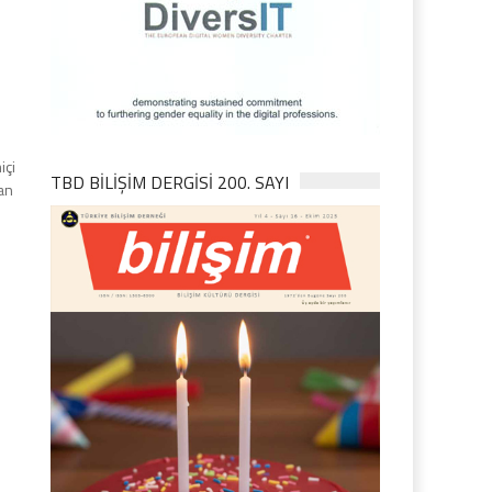
içi
TBD BILIŞIM DERGISI 200. SAYI
an