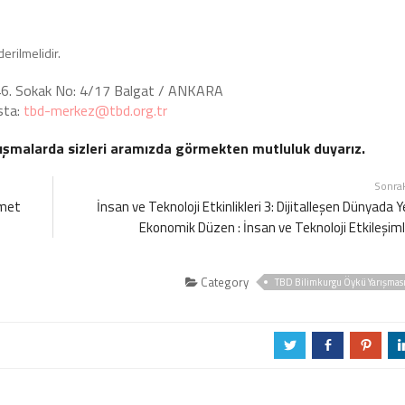
erilmelidir.
1246. Sokak No: 4/17 Balgat / ANKARA
sta:
tbd-merkez@tbd.org.tr
ışmalarda sizleri aramızda görmekten mutluluk duyarız.
Sonra
zmet
İnsan ve Teknoloji Etkinlikleri 3: Dijitalleşen Dünyada Y
Ekonomik Düzen : İnsan ve Teknoloji Etkileşiml
Category
TBD Bilimkurgu Öykü Yarışmas
a
b
d