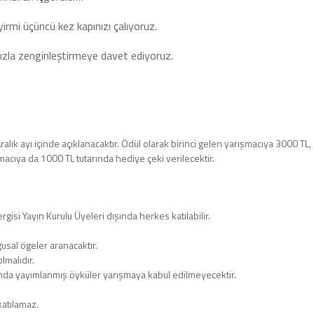
yirmi üçüncü kez kapınızı çalıyoruz.
nızla zenginleştirmeye davet ediyoruz.
alık ayı içinde açıklanacaktır. Ödül olarak birinci gelen yarışmacıya 3000 TL,
acıya da 1000 TL tutarında hediye çeki verilecektir.
gisi Yayın Kurulu Üyeleri dışında herkes katılabilir.
usal ögeler aranacaktır.
malıdır.
amda yayımlanmış öyküler yarışmaya kabul edilmeyecektir.
katılamaz.