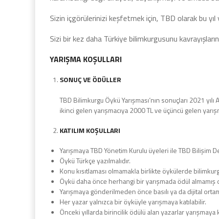
Sizin içgörülerinizi keşfetmek için, TBD olarak bu yıl 
Sizi bir kez daha Türkiye bilimkurgusunu kavrayışları
YARIŞMA KOŞULLARI
SONUÇ VE ÖDÜLLER
TBD Bilimkurgu Öykü Yarışması’nın sonuçları 2021 yılı Ar
ikinci gelen yarışmacıya 2000 TL ve üçüncü gelen yarışm
KATILIM KOŞULLARI
Yarışmaya TBD Yönetim Kurulu üyeleri ile TBD Bilişim Der
Öykü Türkçe yazılmalıdır.
Konu kısıtlaması olmamakla birlikte öykülerde bilimkurg
Öykü daha önce herhangi bir yarışmada ödül almamış ol
Yarışmaya gönderilmeden önce basılı ya da dijital ort
Her yazar yalnızca bir öyküyle yarışmaya katılabilir.
Önceki yıllarda birincilik ödülü alan yazarlar yarışmaya 