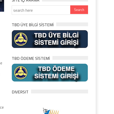
SITE IÇI ARAMA
TBD ÜYE BİLGİ SİSTEMİ
TBD ÖDEME SİSTEMİ
ne
l
DIVERSIT
ece