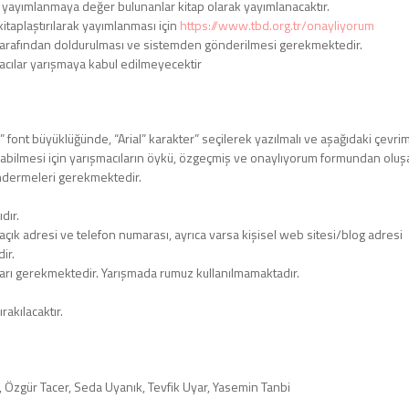
n yayımlanmaya değer bulunanlar kitap olarak yayımlanacaktır.
kitaplaştırılarak yayımlanması için
https://www.tbd.org.tr/onayliyorum
tarafından doldurulması ve sistemden gönderilmesi gerekmektedir.
cılar yarışmaya kabul edilmeyecektir
” font büyüklüğünde, “Arial” karakter” seçilerek yazılmalı ve aşağıdaki çevrim
olabilmesi için yarışmacıların öykü, özgeçmiş ve onaylıyorum formundan oluş
ndermeleri gerekmektedir.
dır.
çık adresi ve telefon numarası, ayrıca varsa kişisel web sitesi/blog adresi
ir.
ları gerekmektedir. Yarışmada rumuz kullanılmamaktadır.
rakılacaktır.
r, Özgür Tacer, Seda Uyanık, Tevfik Uyar, Yasemin Tanbi