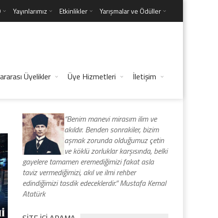
D
Yayınlarımız
Etkinlikler
Yarışmalar ve Ödüller
ararası Üyelikler
Üye Hizmetleri
İletişim
“Benim manevi mirasım ilim ve
akıldır. Benden sonrakiler, bizim
aşmak zorunda olduğumuz çetin
ve köklü zorluklar karşısında, belki
gayelere tamamen eremediğimizi fakat asla
taviz vermediğimizi, akıl ve ilmi rehber
edindiğimizi tasdik edeceklerdir.” Mustafa Kemal
Atatürk