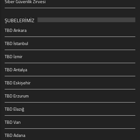
Siber Güvenlik Zirvesi
ŞUBELERİMİZ
TBD Ankara
TBD İstanbul
TBD İzmir
TBD Antalya
TBD Eskişehir
TBD Erzurum
TBD Elazığ
TBD Van
TBD Adana