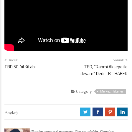
Önceki
Sonraki
TBD 50. Yıl Kitabı
TBD, “Rahmi Aktepe ile
devam” Dedi - BT HABER
Category
Merkez Haberler
Paylaş:
a
b
d
j
“Benim manevi mirasım ilim ve akıldır. Benden