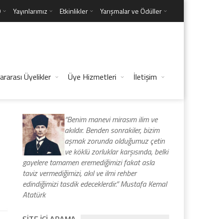
D
Yayınlarımız
Etkinlikler
Yarışmalar ve Ödüller
ararası Üyelikler
Üye Hizmetleri
İletişim
“Benim manevi mirasım ilim ve
akıldır. Benden sonrakiler, bizim
aşmak zorunda olduğumuz çetin
ve köklü zorluklar karşısında, belki
gayelere tamamen eremediğimizi fakat asla
taviz vermediğimizi, akıl ve ilmi rehber
edindiğimizi tasdik edeceklerdir.” Mustafa Kemal
Atatürk