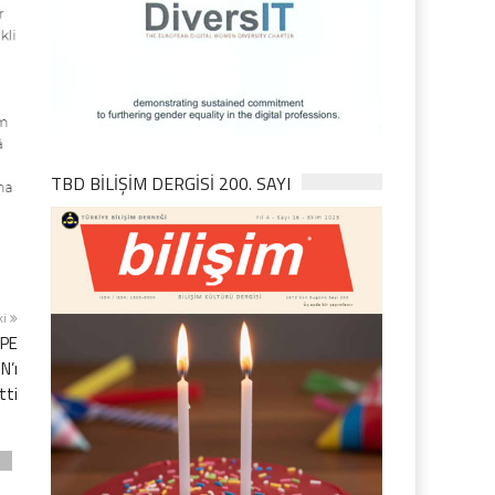
TBD BILIŞIM DERGISI 200. SAYI
ki
EPE
N’ı
tti
D