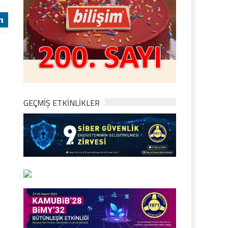
j
GEÇMİŞ ETKİNLİKLER