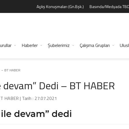
Açılış Konuşmaları (Gn.Bşk.)
Basında/Medyada TB
urullar
Haberler
Şubelerimiz
Çalışma Grupları
Ulusl
i – BT HABER
le devam” Dedi – BT HABER
 BT HABER | Tarih : 27.07.2021