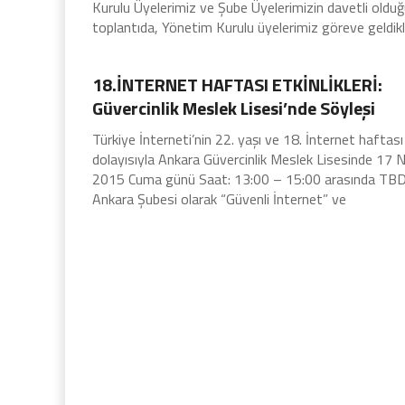
Kurulu Üyelerimiz ve Şube Üyelerimizin davetli oldu
toplantıda, Yönetim Kurulu üyelerimiz göreve geldikl
Haber
18.İNTERNET HAFTASI ETKİNLİKLERİ:
Güvercinlik Meslek Lisesi’nde Söyleşi
Türkiye İnterneti’nin 22. yaşı ve 18. İnternet haftası
dolayısıyla Ankara Güvercinlik Meslek Lisesinde 17 
2015 Cuma günü Saat: 13:00 – 15:00 arasında TB
Ankara Şubesi olarak “Güvenli İnternet” ve