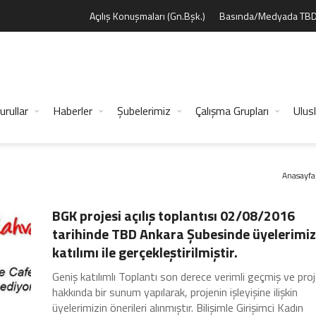
Açılış Konuşmaları (Gn.Bşk.)
Basında/Medyada TB
urullar
Haberler
Şubelerimiz
Çalışma Grupları
Ulusl
Anasayfa
Şubelerimiz
BGK projesi açılış toplantısı 02/08/2016
tarihinde TBD Ankara Şubesinde üyelerimiz
katılımı ile gerçekleştirilmiştir.
Geniş katılımlı Toplantı son derece verimli geçmiş ve pro
hakkında bir sunum yapılarak, projenin işleyişine ilişkin
üyelerimizin önerileri alınmıştır. Bilişimle Girişimci Kadın