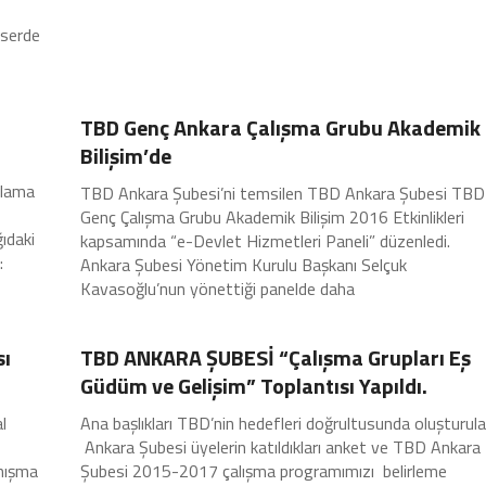
nserde
Şubelerimiz
TBD Genç Ankara Çalışma Grubu Akademik
Bilişim’de
ulama
TBD Ankara Şubesi’ni temsilen TBD Ankara Şubesi TBD
Genç Çalışma Grubu Akademik Bilişim 2016 Etkinlikleri
ğıdaki
kapsamında “e-Devlet Hizmetleri Paneli” düzenledi.
:
Ankara Şubesi Yönetim Kurulu Başkanı Selçuk
Kavasoğlu’nun yönettiği panelde daha
Şubelerimiz
sı
TBD ANKARA ŞUBESİ “Çalışma Grupları Eş
Güdüm ve Gelişim” Toplantısı Yapıldı.
l
Ana başlıkları TBD’nin hedefleri doğrultusunda oluşturula
Ankara Şubesi üyelerin katıldıkları anket ve TBD Ankara
anışma
Şubesi 2015-2017 çalışma programımızı belirleme