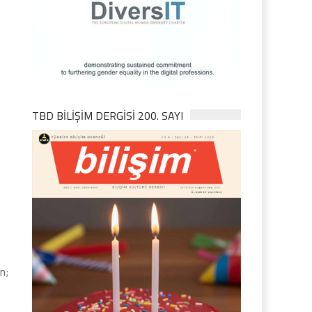
TBD BILIŞIM DERGISI 200. SAYI
n;