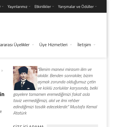
D
Yayınlarımız
Etkinlikler
Yarışmalar ve Ödüller
ararası Üyelikler
Üye Hizmetleri
İletişim
“Benim manevi mirasım ilim ve
akıldır. Benden sonrakiler, bizim
aşmak zorunda olduğumuz çetin
ve köklü zorluklar karşısında, belki
in
gayelere tamamen eremediğimizi fakat asla
taviz vermediğimizi, akıl ve ilmi rehber
edindiğimizi tasdik edeceklerdir.” Mustafa Kemal
je
Atatürk