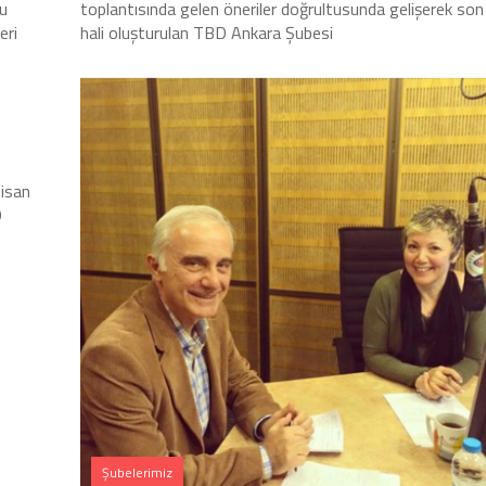
ğu
toplantısında gelen öneriler doğrultusunda gelişerek son
eri
hali oluşturulan TBD Ankara Şubesi
Nisan
D
Şubelerimiz