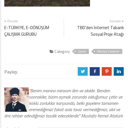
Önceki
Sonraki
E-TÜRKİYE, E-DÖNÜŞÜM
TBD'den İnternet Tabanlı
ÇALIŞMA GURUBU
Sosyal Proje Atağı
Category
Genel
Merkez Haberler
Paylaş:
a
b
d
j
“Benim manevi mirasım ilim ve akıldır. Benden
sonrakiler, bizim aşmak zorunda olduğumuz çetin ve
köklü zorluklar karşısında, belki gayelere tamamen
eremediğimizi fakat asla taviz vermediğimizi, akıl ve
ilmi rehber edindiğimizi tasdik edeceklerdir.” Mustafa Kemal Atatürk