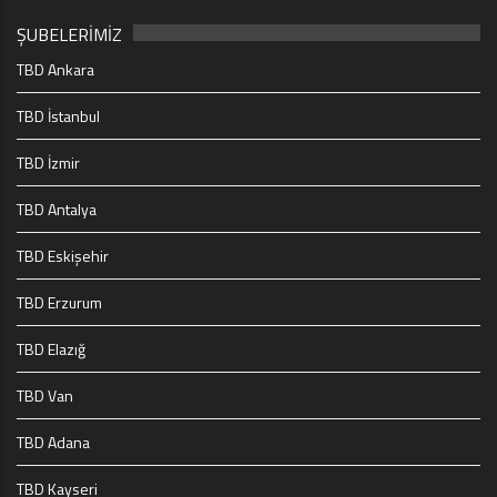
ŞUBELERİMİZ
TBD Ankara
TBD İstanbul
TBD İzmir
TBD Antalya
TBD Eskişehir
TBD Erzurum
TBD Elazığ
TBD Van
TBD Adana
TBD Kayseri