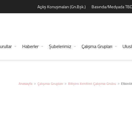
Açılış Konuşmaları (Gn.Bşk.)
Basında/Medyada TB
urullar
Haberler
Şubelerimiz
Çalışma Grupları
Ulusl
Anasayfa
Çalışma Grupları
Bilişim Kentleri Çalışma Grubu
Etkinli