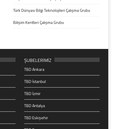
Türk Dünyası Bilgi Teknolojileri Çalışma Grubu
Bilişim Kentleri Çalışma Grubu
ŞUBELERİMİZ
TBD Ankara
TBD İstanbul
TBD İzmir
TBD Antalya
TBD Eskişehir