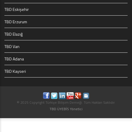
TBD Eskişehir
TBD Erzurum
TBD Elazığ
TBD Van
TBD Adana
TBD Kayseri
© 2025 Copyright Türkiye Bilişim Derneği. Tüm Hakları Saklıdır.
TBD ÜYEBİS Yönetici