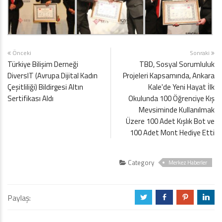
Önceki
Sonraki
Türkiye Bilişim Derneği
TBD, Sosyal Sorumluluk
DiversIT (Avrupa Dijital Kadın
Projeleri Kapsamında, Ankara
Çeşitliliği) Bildirgesi Altın
Kale'de Yeni Hayat İlk
Sertifikası Aldı
Okulunda 100 Öğrenciye Kış
Mevsiminde Kullanılmak
Üzere 100 Adet Kışlık Bot ve
100 Adet Mont Hediye Etti
Category
Merkez Haberler
Paylaş:
a
b
d
j