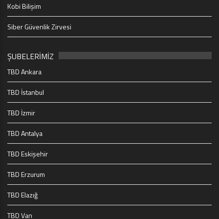
Kobi Bilişim
Siber Güvenlik Zirvesi
ŞUBELERİMİZ
TBD Ankara
TBD İstanbul
TBD İzmir
TBD Antalya
TBD Eskişehir
TBD Erzurum
TBD Elazığ
TBD Van