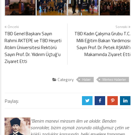
Önceki
Sonraki
TBD Genel Başkanı Sayın
TBD Kadın Çalışma Grubu T.C.
Rahmi AKTEPE ve TBD Heyeti
Milli Eğitim Bakan Yardımcısı
Atılım Üniversitesi Rektörü
Sayın Prof. Dr. Petek AŞKAR'ı
Sayın Prof. Dr. Yıldırım Üçtuğ’u
Makamında Ziyaret Etti
Ziyaret Etti
Category
Haber
Merkez Haberler
Paylaş:
a
b
d
j
“Benim manevi mirasım ilim ve akıldır. Benden
sonrakiler, bizim aşmak zorunda olduğumuz çetin ve
köklü zorluklar karşısında, belki gayelere tamamen