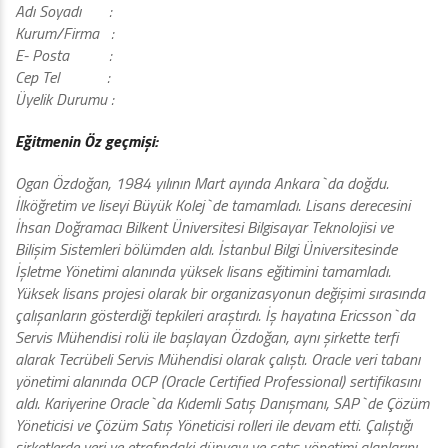
Adı Soyadı :
Kurum/Firma :
E- Posta :
Cep Tel :
Üyelik Durumu :
Eğitmenin Öz geçmişi:
Ogan Özdoğan, 1984 yılının Mart ayında Ankara`da doğdu.
İlköğretim ve liseyi Büyük Kolej`de tamamladı. Lisans derecesini
İhsan Doğramacı Bilkent Üniversitesi Bilgisayar Teknolojisi ve
Bilişim Sistemleri bölümden aldı. İstanbul Bilgi Üniversitesinde
İşletme Yönetimi alanında yüksek lisans eğitimini tamamladı.
Yüksek lisans projesi olarak bir organizasyonun değişimi sırasında
çalışanların gösterdiği tepkileri araştırdı. İş hayatına Ericsson`da
Servis Mühendisi rolü ile başlayan Özdoğan, aynı şirkette terfi
alarak Tecrübeli Servis Mühendisi olarak çalıştı. Oracle veri tabanı
yönetimi alanında OCP (Oracle Certified Professional) sertifikasını
aldı. Kariyerine Oracle`da Kıdemli Satış Danışmanı, SAP`de Çözüm
Yöneticisi ve Çözüm Satış Yöneticisi rolleri ile devam etti. Çalıştığı
şirketlerde veri ve etrafındaki dünyayı ve satış yönetimi alanlarını