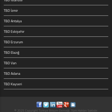
TBD İzmir
TBD Antalya
TBD Eskişehir
TBD Erzurum
TBD Elazığ
TBD Van
TBD Adana
TBD Kayseri
© 2025 Copyright Türkiye Bilişim Derneği. Tüm Hakları Saklıdır.