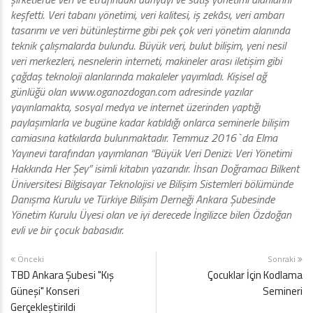
keşfetti. Veri tabanı yönetimi, veri kalitesi, iş zekâsı, veri ambarı
tasarımı ve veri bütünleştirme gibi pek çok veri yönetim alanında
teknik çalışmalarda bulundu. Büyük veri, bulut bilişim, yeni nesil
veri merkezleri, nesnelerin interneti, makineler arası iletişim gibi
çağdaş teknoloji alanlarında makaleler yayımladı. Kişisel ağ
günlüğü olan www.oganozdogan.com adresinde yazılar
yayınlamakta, sosyal medya ve internet üzerinden yaptığı
paylaşımlarla ve bugüne kadar katıldığı onlarca seminerle bilişim
camiasına katkılarda bulunmaktadır. Temmuz 2016`da Elma
Yayınevi tarafından yayımlanan “Büyük Veri Denizi: Veri Yönetimi
Hakkında Her Şey” isimli kitabın yazarıdır. İhsan Doğramacı Bilkent
Üniversitesi Bilgisayar Teknolojisi ve Bilişim Sistemleri bölümünde
Danışma Kurulu ve Türkiye Bilişim Derneği Ankara Şubesinde
Yönetim Kurulu Üyesi olan ve iyi derecede İngilizce bilen Özdoğan
evli ve bir çocuk babasıdır.
Önceki
Sonraki
TBD Ankara Şubesi "Kış
Çocuklar İçin Kodlama
Güneşi" Konseri
Semineri
Gerçekleştirildi