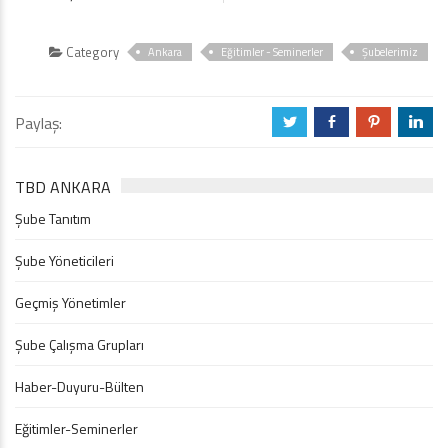
Category
Ankara
Eğitimler - Seminerler
Şubelerimiz
Paylaş:
a
b
d
j
TBD ANKARA
Şube Tanıtım
Şube Yöneticileri
Geçmiş Yönetimler
Şube Çalışma Grupları
Haber-Duyuru-Bülten
Eğitimler-Seminerler