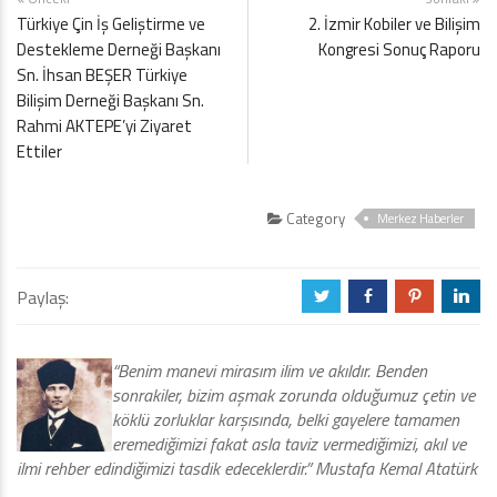
Türkiye Çin İş Geliştirme ve
2. İzmir Kobiler ve Bilişim
Destekleme Derneği Başkanı
Kongresi Sonuç Raporu
Sn. İhsan BEŞER Türkiye
Bilişim Derneği Başkanı Sn.
Rahmi AKTEPE’yi Ziyaret
Ettiler
Category
Merkez Haberler
Paylaş:
a
b
d
j
“Benim manevi mirasım ilim ve akıldır. Benden
sonrakiler, bizim aşmak zorunda olduğumuz çetin ve
köklü zorluklar karşısında, belki gayelere tamamen
eremediğimizi fakat asla taviz vermediğimizi, akıl ve
ilmi rehber edindiğimizi tasdik edeceklerdir.” Mustafa Kemal Atatürk