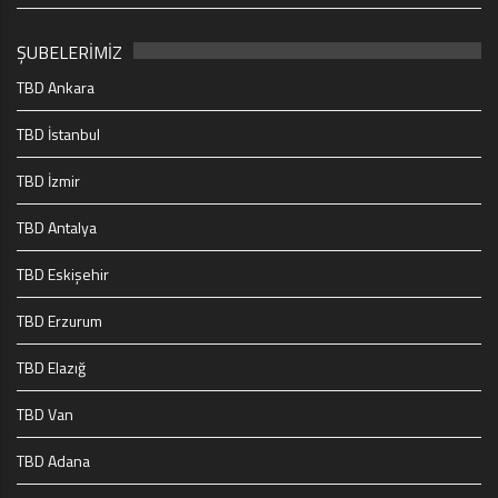
ŞUBELERİMİZ
TBD Ankara
TBD İstanbul
TBD İzmir
TBD Antalya
TBD Eskişehir
TBD Erzurum
TBD Elazığ
TBD Van
TBD Adana