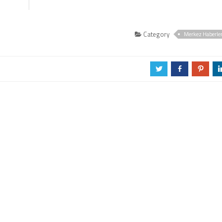
Category
Merkez Haberle
a
b
d