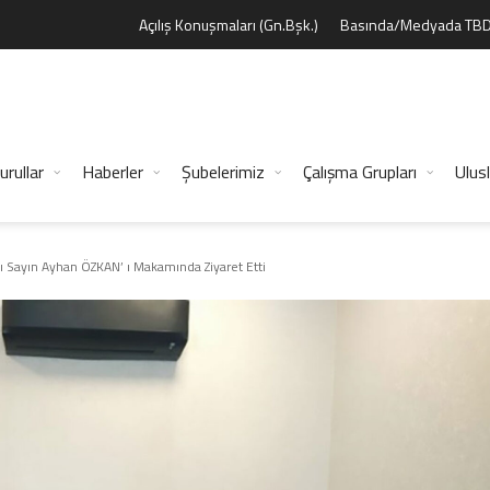
Açılış Konuşmaları (Gn.Bşk.)
Basında/Medyada TB
urullar
Haberler
Şubelerimiz
Çalışma Grupları
Ulusl
ı Sayın Ayhan ÖZKAN’ ı Makamında Ziyaret Etti