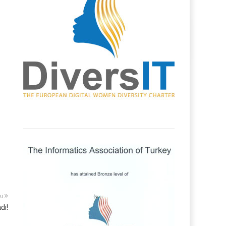
ki
dı!