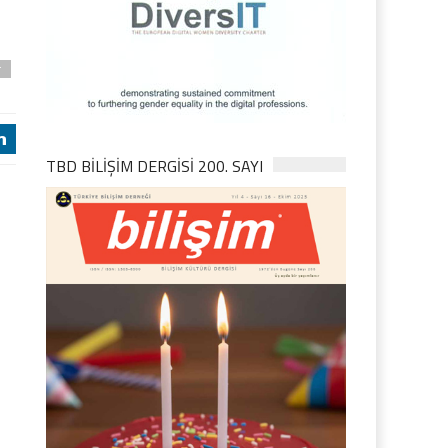
r
j
TBD BILIŞIM DERGISI 200. SAYI