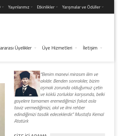
D
Yayınlarımız
Etkinlikler
Yarışmalar ve Ödüller
ararası Üyelikler
Üye Hizmetleri
İletişim
“Benim manevi mirasım ilim ve
akıldır. Benden sonrakiler, bizim
aşmak zorunda olduğumuz çetin
ve köklü zorluklar karşısında, belki
gayelere tamamen eremediğimizi fakat asla
taviz vermediğimizi, akıl ve ilmi rehber
edindiğimizi tasdik edeceklerdir.” Mustafa Kemal
Atatürk