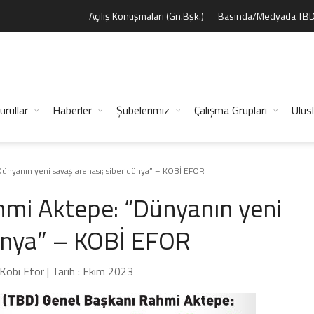
Açılış Konuşmaları (Gn.Bşk.)
Basında/Medyada TB
urullar
Haberler
Şubelerimiz
Çalışma Grupları
Ulusl
ünyanın yeni savaş arenası; siber dünya” – KOBİ EFOR
mi Aktepe: “Dünyanın yeni
dünya” – KOBİ EFOR
 Kobi Efor | Tarih : Ekim 2023