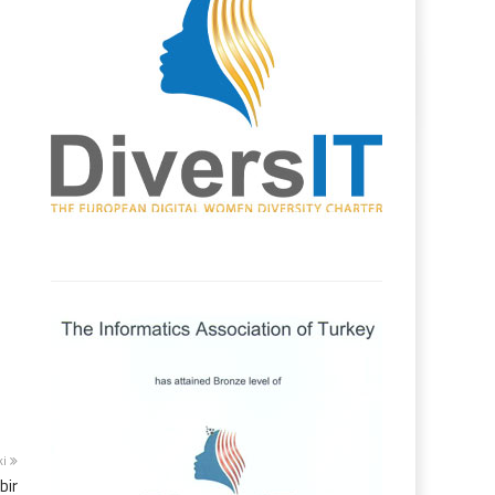
ki
bir