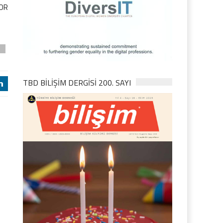
FOR
D
TBD BILIŞIM DERGISI 200. SAYI
j