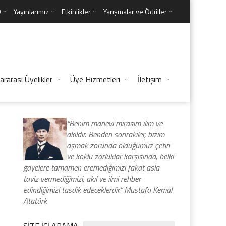
D
Yayınlarımız
Etkinlikler
Yarışmalar ve Ödüller
ararası Üyelikler
Üye Hizmetleri
İletişim
“Benim manevi mirasım ilim ve
akıldır. Benden sonrakiler, bizim
aşmak zorunda olduğumuz çetin
ve köklü zorluklar karşısında, belki
gayelere tamamen eremediğimizi fakat asla
taviz vermediğimizi, akıl ve ilmi rehber
edindiğimizi tasdik edeceklerdir.” Mustafa Kemal
Atatürk