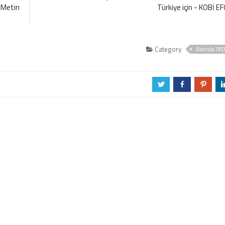
n Metin
Türkiye için - KOBİ E
Category
Basında TB
a
b
d