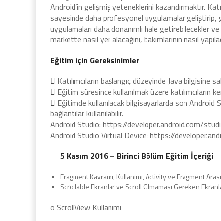
Android’in gelişmiş yeteneklerini kazandırmaktır. Katı
sayesinde daha profesyonel uygulamalar geliştirip, ge
uygulamaları daha donanımlı hale getirebilecekler ve
markette nasıl yer alacağını, bakımlarının nasıl yapıla
Eğitim için Gereksinimler

Katılımcıların başlangıç düzeyinde Java bilgisine sa

Eğitim süresince kullanılmak üzere katılımcıların ke

Eğitimde kullanılacak bilgisayarlarda son Android S
bağlantılar kullanılabilir.
Android Studio: https://developer.android.com/stud
Android Studio Virtual Device: https://developer.
5 Kasım 2016 – Birinci Bölüm Eğitim İçeriği
Fragment Kavramı, Kullanımı, Activity ve Fragment Arası
Scrollable Ekranlar ve Scroll Olmaması Gereken Ekranl
o ScrollView Kullanımı