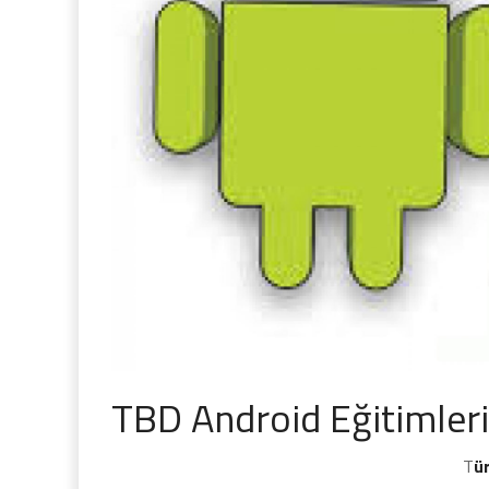
TBD Android Eğitimleri 
T
ü