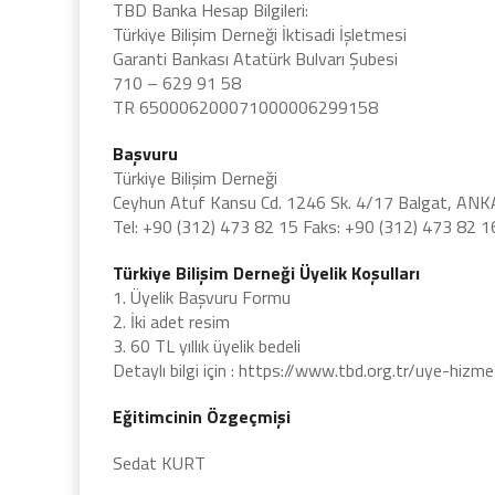
TBD Banka Hesap Bilgileri:
Türkiye Bilişim Derneği İktisadi İşletmesi
Garanti Bankası Atatürk Bulvarı Şubesi
710 – 629 91 58
TR 650006200071000006299158
Başvuru
Türkiye Bilişim Derneği
Ceyhun Atuf Kansu Cd. 1246 Sk. 4/17 Balgat, AN
Tel: +90 (312) 473 82 15 Faks: +90 (312) 473 82 
Türkiye Bilişim Derneği Üyelik Koşulları
1. Üyelik Başvuru Formu
2. İki adet resim
3. 60 TL yıllık üyelik bedeli
Detaylı bilgi için : https://www.tbd.org.tr/uye-hizmet
Eğitimcinin Özgeçmişi
Sedat KURT