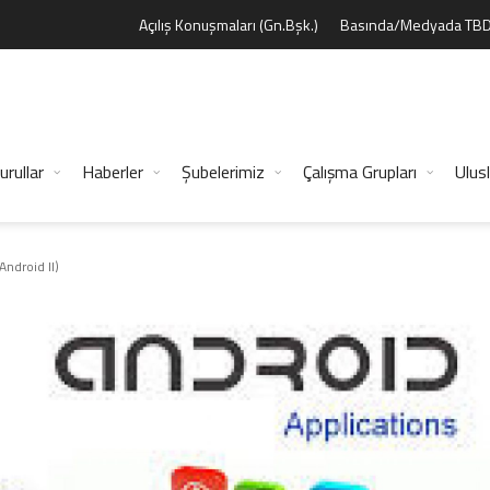
Açılış Konuşmaları (Gn.Bşk.)
Basında/Medyada TB
urullar
Haberler
Şubelerimiz
Çalışma Grupları
Ulusl
Android II)