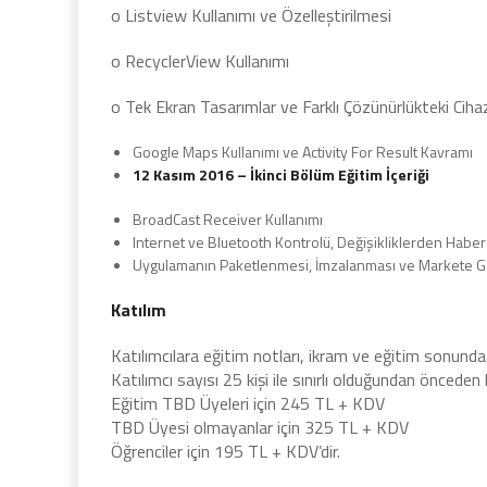
o Listview Kullanımı ve Özelleştirilmesi
o RecyclerView Kullanımı
o Tek Ekran Tasarımlar ve Farklı Çözünürlükteki Cihaz
Google Maps Kullanımı ve Activity For Result Kavramı
12 Kasım 2016 – İkinci Bölüm Eğitim İçeriği
BroadCast Receiver Kullanımı
Internet ve Bluetooth Kontrolü, Değişikliklerden Habe
Uygulamanın Paketlenmesi, İmzalanması ve Markete G
Katılım
Katılımcılara eğitim notları, ikram ve eğitim sonunda
Katılımcı sayısı 25 kişi ile sınırlı olduğundan öncede
Eğitim TBD Üyeleri için 245 TL + KDV
TBD Üyesi olmayanlar için 325 TL + KDV
Öğrenciler için 195 TL + KDV’dir.