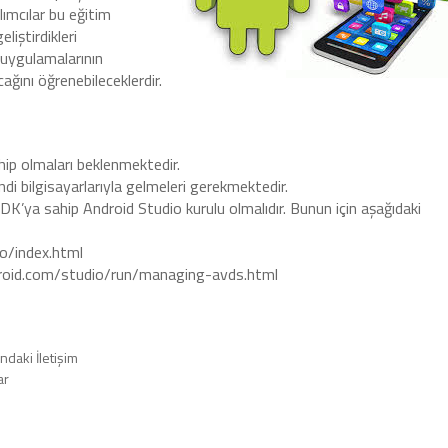
lımcılar bu eğitim
liştirdikleri
 uygulamalarının
cağını öğrenebileceklerdir.
hip olmaları beklenmektedir.
ndi bilgisayarlarıyla gelmeleri gerekmektedir.
DK’ya sahip Android Studio kurulu olmalıdır. Bunun için aşağıdaki
io/index.html
android.com/studio/run/managing-avds.html
ndaki İletişim
ar