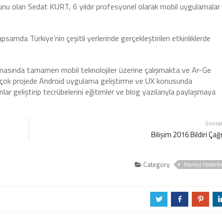
unu olan Sedat KURT, 6 yıldır profesyonel olarak mobil uygulamalar
samda Türkiye’nin çeşitli yerlerinde gerçekleştirilen etkinliklerde
irmasında tamamen mobil teknolojiler üzerine çalışmakta ve Ar-Ge
 birçok projede Android uygulama geliştirme ve UX konusunda
r geliştirip tecrübelerini eğitimler ve blog yazılarıyla paylaşmaya
Sonra
Bilişim 2016 Bildiri Çağr
Category
Merkez Haberle
a
b
d