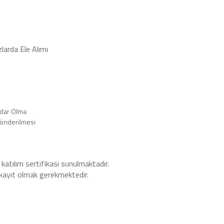
larda Ele Alımı
rdar Olma
önderilmesi
 katılım sertifikası sunulmaktadır.
n kayıt olmak gerekmektedir.