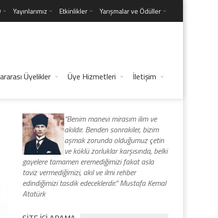
D
Yayınlarımız
Etkinlikler
Yarışmalar ve Ödüller
ararası Üyelikler
Üye Hizmetleri
İletişim
“Benim manevi mirasım ilim ve
akıldır. Benden sonrakiler, bizim
aşmak zorunda olduğumuz çetin
ve köklü zorluklar karşısında, belki
gayelere tamamen eremediğimizi fakat asla
taviz vermediğimizi, akıl ve ilmi rehber
edindiğimizi tasdik edeceklerdir.” Mustafa Kemal
Atatürk