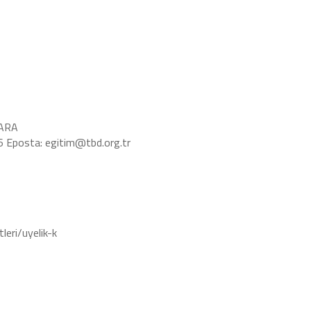
KARA
16 Eposta:
egitim@tbd.org.tr
leri/uyelik-k