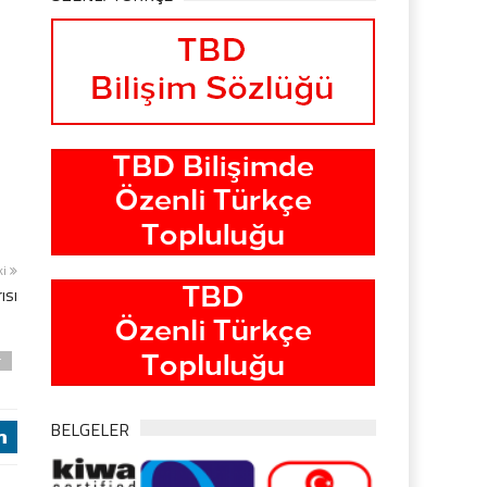
ki
ısı
r
BELGELER
j