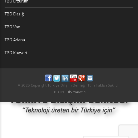
TBD Erzurum
TBD Elazığ
TBD Van
TBD Adana
TBD Kayseri
© 2025 Copyright Türkiye Bilişim Derneği. Tüm Hakları Saklıdır.
TBD ÜYEBİS Yönetici