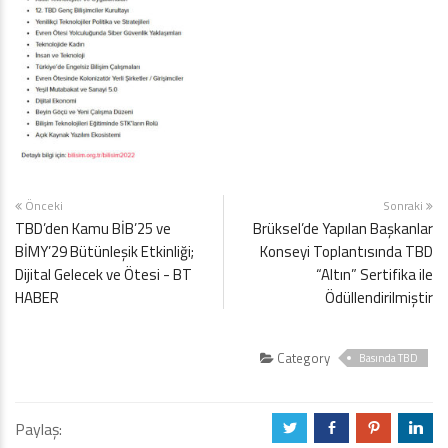
Önceki
Sonraki
TBD’den Kamu BİB’25 ve
Brüksel’de Yapılan Başkanlar
BİMY’29 Bütünleşik Etkinliği;
Konseyi Toplantısında TBD
Dijital Gelecek ve Ötesi - BT
“Altın” Sertifika ile
HABER
Ödüllendirilmiştir
Category
Basında TBD
Paylaş:
a
b
d
j