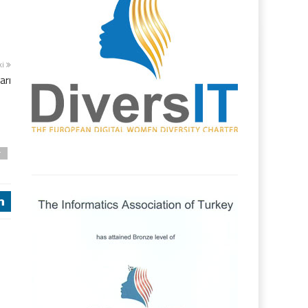
ki
arı
r
j