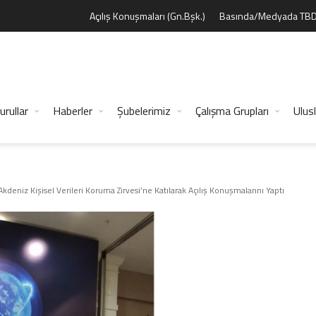
Açılış Konuşmaları (Gn.Bşk.)
Basında/Medyada TB
urullar
Haberler
Şubelerimiz
Çalışma Grupları
Ulusl
kdeniz Kişisel Verileri Koruma Zirvesi’ne Katılarak Açılış Konuşmalarını Yaptı