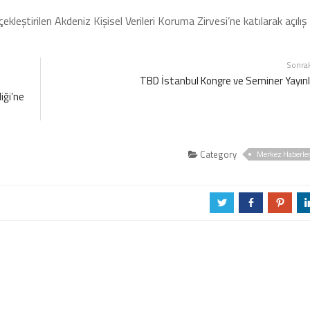
kleştirilen Akdeniz Kişisel Verileri Koruma Zirvesi’ne katılarak açılış
Sonra
TBD İstanbul Kongre ve Seminer Yayınl
iği’ne
Category
Merkez Haberle
a
b
d