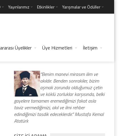
D
Yayınlarımız
Etkinlikler
Yarışmalar ve Ödüller
ararası Üyelikler
Üye Hizmetleri
İletişim
“Benim manevi mirasım ilim ve
akıldır. Benden sonrakiler, bizim
aşmak zorunda olduğumuz çetin
ve köklü zorluklar karşısında, belki
gayelere tamamen eremediğimizi fakat asla
taviz vermediğimizi, akıl ve ilmi rehber
edindiğimizi tasdik edeceklerdir.” Mustafa Kemal
Atatürk