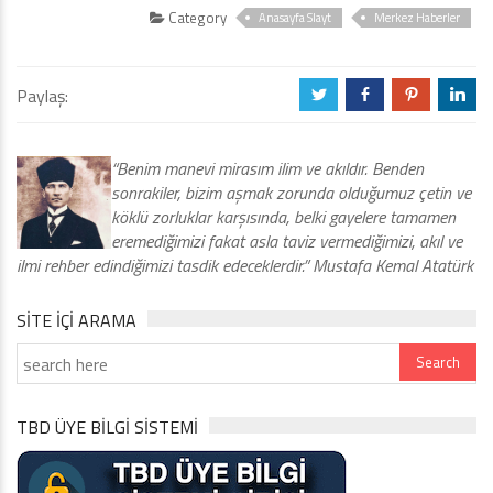
Category
Anasayfa Slayt
Merkez Haberler
Paylaş:
a
b
d
j
“Benim manevi mirasım ilim ve akıldır. Benden
sonrakiler, bizim aşmak zorunda olduğumuz çetin ve
köklü zorluklar karşısında, belki gayelere tamamen
eremediğimizi fakat asla taviz vermediğimizi, akıl ve
ilmi rehber edindiğimizi tasdik edeceklerdir.” Mustafa Kemal Atatürk
SITE IÇI ARAMA
TBD ÜYE BİLGİ SİSTEMİ