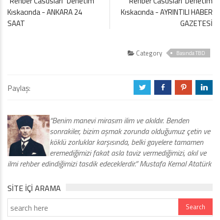
"Rehber Casusları" Denetim
'Rehber Casusları' Denetim
Kıskacında - ANKARA 24
Kıskacında - AYRINTILI HABER
SAAT
GAZETESİ
Category
Basında TBD
Paylaş:
a
b
d
j
“Benim manevi mirasım ilim ve akıldır. Benden
sonrakiler, bizim aşmak zorunda olduğumuz çetin ve
köklü zorluklar karşısında, belki gayelere tamamen
eremediğimizi fakat asla taviz vermediğimizi, akıl ve
ilmi rehber edindiğimizi tasdik edeceklerdir.” Mustafa Kemal Atatürk
SITE IÇI ARAMA