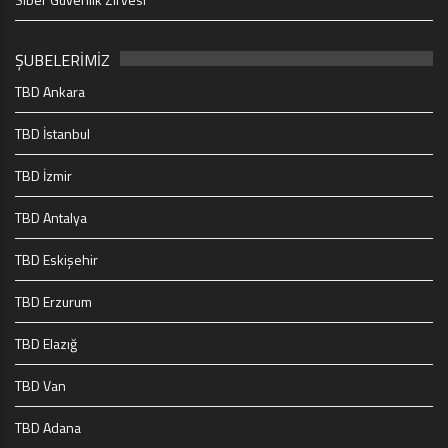
ŞUBELERİMİZ
TBD Ankara
TBD İstanbul
TBD İzmir
TBD Antalya
TBD Eskişehir
TBD Erzurum
TBD Elazığ
TBD Van
TBD Adana