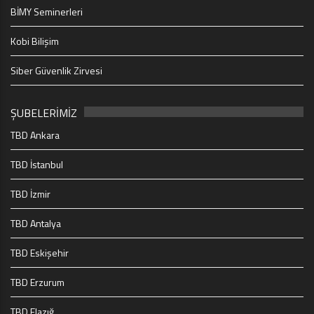
BİMY Seminerleri
Kobi Bilişim
Siber Güvenlik Zirvesi
ŞUBELERİMİZ
TBD Ankara
TBD İstanbul
TBD İzmir
TBD Antalya
TBD Eskişehir
TBD Erzurum
TBD Elazığ