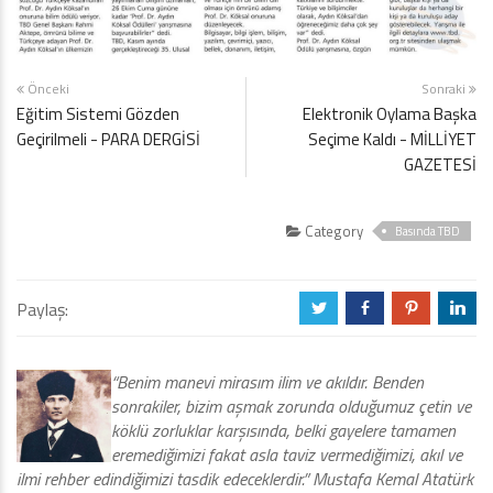
Önceki
Sonraki
Eğitim Sistemi Gözden
Elektronik Oylama Başka
Geçirilmeli - PARA DERGİSİ
Seçime Kaldı - MİLLİYET
GAZETESİ
Category
Basında TBD
Paylaş:
a
b
d
j
“Benim manevi mirasım ilim ve akıldır. Benden
sonrakiler, bizim aşmak zorunda olduğumuz çetin ve
köklü zorluklar karşısında, belki gayelere tamamen
eremediğimizi fakat asla taviz vermediğimizi, akıl ve
ilmi rehber edindiğimizi tasdik edeceklerdir.” Mustafa Kemal Atatürk