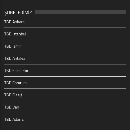
ŞUBELERİMİZ
TBD Ankara
TBD İstanbul
TBD İzmir
TBD Antalya
TBD Eskişehir
TBD Erzurum
TBD Elazığ
TBD Van
TBD Adana