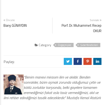
Önceki
Sonraki
Barış GÜNAYDIN
Porf. Dr. Muhammet Recep
OKUR
Category
Özgeçmişler
Şube Yöneticileri
Paylaş:
a
b
d
j
“Benim manevi mirasım ilim ve akıldır. Benden
sonrakiler, bizim aşmak zorunda olduğumuz çetin ve
köklü zorluklar karşısında, belki gayelere tamamen
eremediğimizi fakat asla taviz vermediğimizi, akıl ve
ilmi rehber edindiğimizi tasdik edeceklerdir.” Mustafa Kemal Atatürk