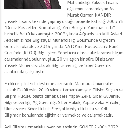
Mühendisliği Yüksek Lisans
eğitimini tamamlayan Av.
Murat Osman KANDIR
yüksek Lisans tezinde yapmış olduğu proje ile katıldığı 2005 Yılı
“Deniz Kuvvetleri Komutanlığı Yeni Buluşlar Yarışması’nda”
birincilik ödülü kazanmıştır. 2008 yılında Afganistan Milli Askeri
Akademisi’nde Bilgisayar Mühendisliği Bölümünde Öğretim
Görevlisi olarak ve 2015 yılında NATO’nun Kosova’daki Barış
Gücü’nde (KFOR) Bilgi İşlem Yöneticisi olarak uluslararası bilişim
çalışmalarında bulunmuştur. 20 yılı aşkın bir süre Bilgisayar
Yüksek Mühendisi olarak Bilgi Güvenliği ve Siber Güvenlik
alanlarında çalışmıştır.
Farklı disiplinleri birleştirme arzusu ile Marmara Üniversitesi
Hukuk Fakültesini 2019 yılında tamamlamıştır. Bilişim Suçları ve
Bilişim Hukuku başta olmak üzere Yapay Zekâ, Siber Güvenlik,
Bilgi Güvenliği, Ağ Güvenliği, Siber Hukuk, Yapay Zekâ Hukuku,
Uluslararası Siber Hukuk, Sosyal Medya Hukuku ve Adli
Bilişimdir konularında eğitimler vermekte ve çalışmaktadır.
Adli Bilişim uzmanlığı unvanına sahiptir. ISO/IEC 27001:2022