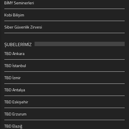
BİMY Seminerleri
Kobi Bilişim
Siber Güvenlik Zirvesi
ŞUBELERİMİZ
TBD Ankara
TBD İstanbul
TBD İzmir
TBD Antalya
TBD Eskişehir
TBD Erzurum
TBD Elazığ