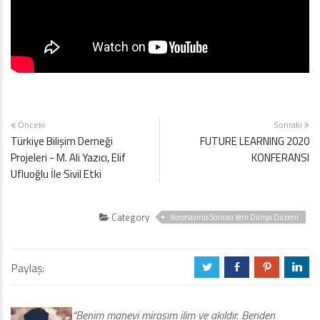
Önceki
Sonraki
Türkiye Bilişim Derneği
FUTURE LEARNING 2020
Projeleri - M. Ali Yazıcı, Elif
KONFERANSI
Ufluoğlu İle Sivil Etki
Category
Koronavirüs Sonrası Yeni Dünya Düzeni
Paylaş:
a
b
d
j
“Benim manevi mirasım ilim ve akıldır. Benden