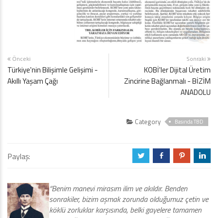
Önceki
Sonraki
Türkiye'nin Bilişimle Gelişimi -
KOBİ'ler Dijital Üretim
Akıllı Yaşam Çağı
Zincirine Bağlanmalı - BİZİM
ANADOLU
Category
Basında TBD
Paylaş:
a
b
d
j
“Benim manevi mirasım ilim ve akıldır. Benden
sonrakiler, bizim aşmak zorunda olduğumuz çetin ve
köklü zorluklar karşısında, belki gayelere tamamen