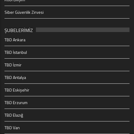
Siber Güvenlik Zirvesi
ŞUBELERİMİZ
TBD Ankara
TBD İstanbul
TBD İzmir
TBD Antalya
TBD Eskişehir
TBD Erzurum
TBD Elazığ
TBD Van