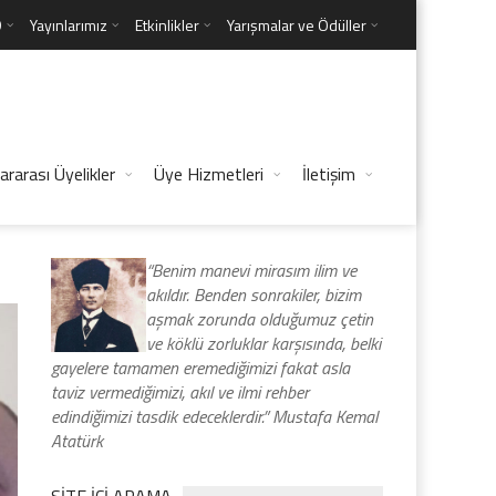
D
Yayınlarımız
Etkinlikler
Yarışmalar ve Ödüller
ararası Üyelikler
Üye Hizmetleri
İletişim
“Benim manevi mirasım ilim ve
akıldır. Benden sonrakiler, bizim
aşmak zorunda olduğumuz çetin
ve köklü zorluklar karşısında, belki
gayelere tamamen eremediğimizi fakat asla
taviz vermediğimizi, akıl ve ilmi rehber
edindiğimizi tasdik edeceklerdir.” Mustafa Kemal
Atatürk