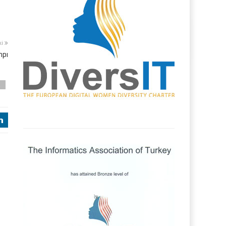
ki
mpı
k
j