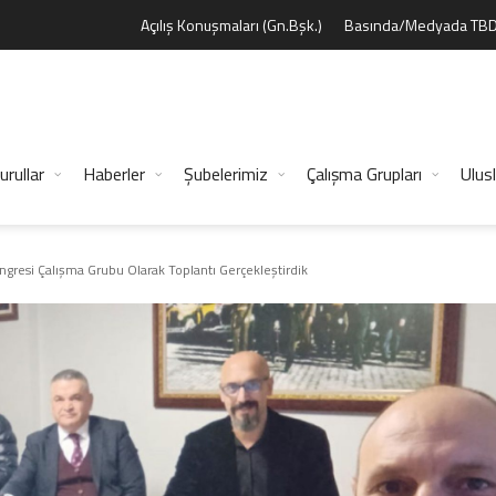
Açılış Konuşmaları (Gn.Bşk.)
Basında/Medyada TB
urullar
Haberler
Şubelerimiz
Çalışma Grupları
Ulusl
ngresi Çalışma Grubu Olarak Toplantı Gerçekleştirdik