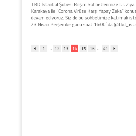
TBD İstanbul Şubesi Bilişim Sohbetlerimize Dr. Ziya
Karakaya ile “Corona Virüse Karşı Yapay Zeka” konu
devam ediyoruz. Siz de bu sohbetimize katılmak ist
23 Nisan Perşembe günü saat 16:00′ da @tbd_ist
…
…
1
12
13
14
15
16
41