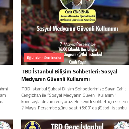
Eğitimler - Seminerler
TBD İstanbul Bilişim Sohbetleri: Sosyal
Medyanın Güvenli Kullanımı
ahmi
TBD İstanbul Şubesi Bilişim Sohbetlerimize Sayın Cahit
evam
Cengizhan ile “Sosyal Medyanın Güvenli Kullanımı”
uma
konusuyla devam ediyoruz. Bu keyifli sohbet için sizleri 
7 Mayıs Perşembe günü saat 16:00′ da @tbd_istanbul