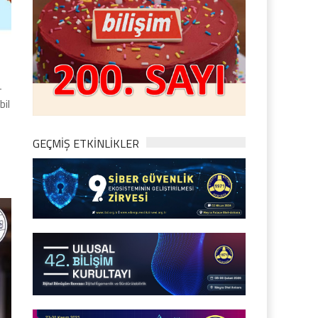
-
bil
GEÇMİŞ ETKİNLİKLER