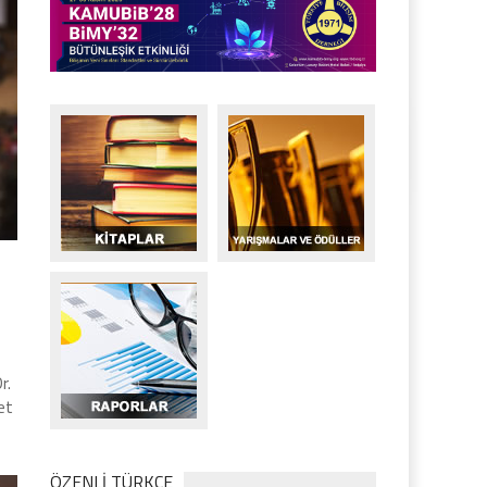
r.
et
ÖZENLİ TÜRKÇE