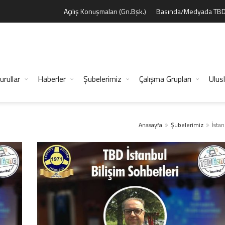
Açılış Konuşmaları (Gn.Bşk.)
Basında/Medyada TB
urullar
Haberler
Şubelerimiz
Çalışma Grupları
Ulusl
Anasayfa
Şubelerimiz
İsta