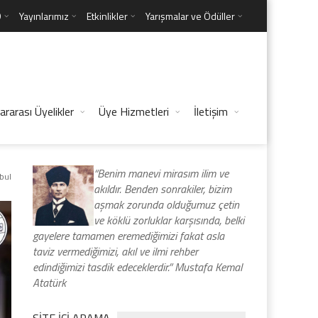
D
Yayınlarımız
Etkinlikler
Yarışmalar ve Ödüller
ararası Üyelikler
Üye Hizmetleri
İletişim
“Benim manevi mirasım ilim ve
nbul
akıldır. Benden sonrakiler, bizim
aşmak zorunda olduğumuz çetin
ve köklü zorluklar karşısında, belki
gayelere tamamen eremediğimizi fakat asla
taviz vermediğimizi, akıl ve ilmi rehber
edindiğimizi tasdik edeceklerdir.” Mustafa Kemal
Atatürk