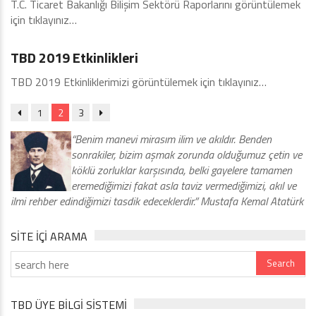
T.C. Ticaret Bakanlığı Bilişim Sektörü Raporlarını görüntülemek
için tıklayınız…
2019
TBD 2019 Etkinlikleri
TBD 2019 Etkinliklerimizi görüntülemek için tıklayınız…
1
2
3
“Benim manevi mirasım ilim ve akıldır. Benden
sonrakiler, bizim aşmak zorunda olduğumuz çetin ve
köklü zorluklar karşısında, belki gayelere tamamen
eremediğimizi fakat asla taviz vermediğimizi, akıl ve
ilmi rehber edindiğimizi tasdik edeceklerdir.” Mustafa Kemal Atatürk
SITE IÇI ARAMA
TBD ÜYE BİLGİ SİSTEMİ