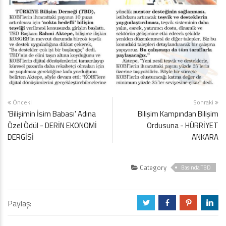
Önceki
Sonraki
'Bilişimin İsim Babası' Adına
Bilişim Kampından Bilişim
Özel Ödül - DERİN EKONOMİ
Ordusuna - HÜRRİYET
DERGİSİ
ANKARA
Category
Basında TBD
Paylaş:
a
b
d
j