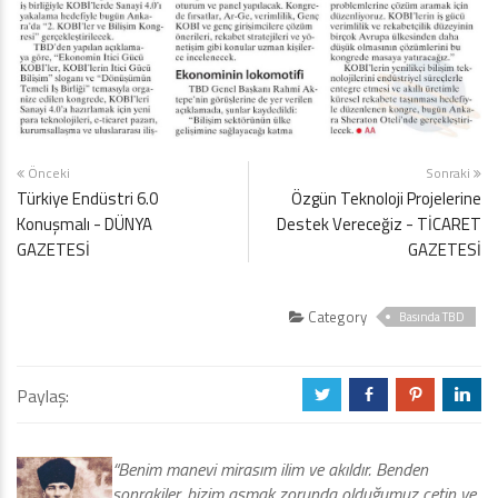
Önceki
Sonraki
Türkiye Endüstri 6.0
Özgün Teknoloji Projelerine
Konuşmalı - DÜNYA
Destek Vereceğiz - TİCARET
GAZETESİ
GAZETESİ
Category
Basında TBD
Paylaş:
a
b
d
j
“Benim manevi mirasım ilim ve akıldır. Benden
sonrakiler, bizim aşmak zorunda olduğumuz çetin ve