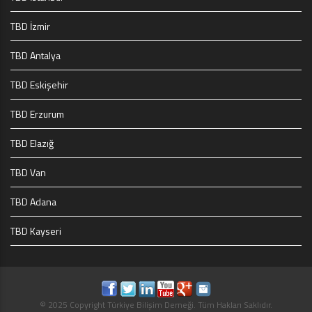
TBD İzmir
TBD Antalya
TBD Eskişehir
TBD Erzurum
TBD Elazığ
TBD Van
TBD Adana
TBD Kayseri
© 2025 Copyright Türkiye Bilişim Derneği. Tüm Hakları Saklıdır.