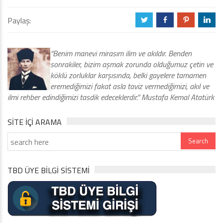
Paylaş:
a
b
d
j
“Benim manevi mirasım ilim ve akıldır. Benden
sonrakiler, bizim aşmak zorunda olduğumuz çetin ve
köklü zorluklar karşısında, belki gayelere tamamen
eremediğimizi fakat asla taviz vermediğimizi, akıl ve
ilmi rehber edindiğimizi tasdik edeceklerdir.” Mustafa Kemal Atatürk
SITE IÇI ARAMA
TBD ÜYE BİLGİ SİSTEMİ