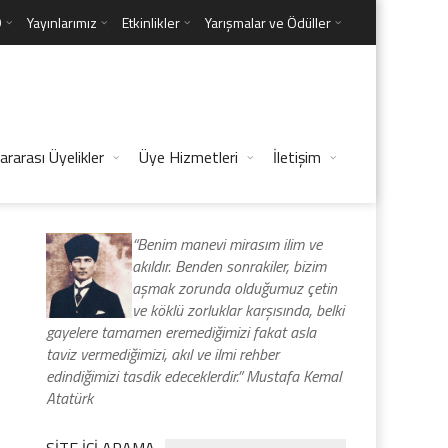
D
Yayınlarımız
Etkinlikler
Yarışmalar ve Ödüller
ararası Üyelikler
Üye Hizmetleri
İletişim
“Benim manevi mirasım ilim ve
akıldır. Benden sonrakiler, bizim
aşmak zorunda olduğumuz çetin
ve köklü zorluklar karşısında, belki
gayelere tamamen eremediğimizi fakat asla
taviz vermediğimizi, akıl ve ilmi rehber
edindiğimizi tasdik edeceklerdir.” Mustafa Kemal
Atatürk