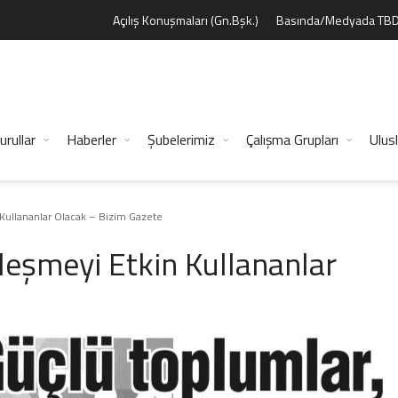
Açılış Konuşmaları (Gn.Bşk.)
Basında/Medyada TB
urullar
Haberler
Şubelerimiz
Çalışma Grupları
Ulusl
 Kullananlar Olacak – Bizim Gazete
lleşmeyi Etkin Kullananlar