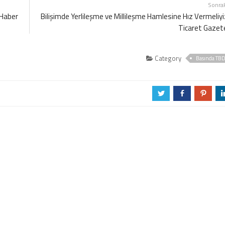
Sonra
 Haber
Bilişimde Yerlileşme ve Millileşme Hamlesine Hız Vermeliyi
Ticaret Gazet
Category
Basında TB
a
b
d