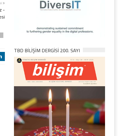
ki
z -
esi
D
TBD BILIŞIM DERGISI 200. SAYI
j