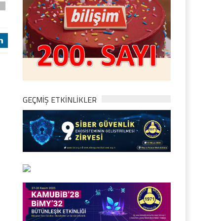
D
j
GEÇMİŞ ETKİNLİKLER