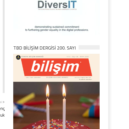
TBD BILIŞIM DERGISI 200. SAYI
ki
enç
tuk