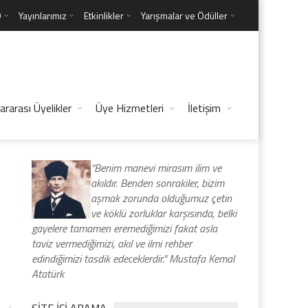
D
Yayınlarımız
Etkinlikler
Yarışmalar ve Ödüller
ararası Üyelikler
Üye Hizmetleri
İletişim
“Benim manevi mirasım ilim ve
akıldır. Benden sonrakiler, bizim
aşmak zorunda olduğumuz çetin
ve köklü zorluklar karşısında, belki
gayelere tamamen eremediğimizi fakat asla
taviz vermediğimizi, akıl ve ilmi rehber
edindiğimizi tasdik edeceklerdir.” Mustafa Kemal
Atatürk