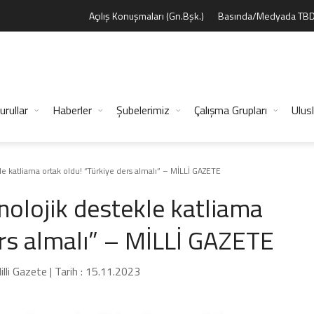
Açılış Konuşmaları (Gn.Bşk.)
Basında/Medyada TB
urullar
Haberler
Şubelerimiz
Çalışma Grupları
Ulusl
 katliama ortak oldu! “Türkiye ders almalı” – MİLLİ GAZETE
olojik destekle katliama
ers almalı” – MİLLİ GAZETE
illi Gazete | Tarih : 15.11.2023