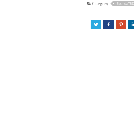
Category
Basında TB
a
b
d