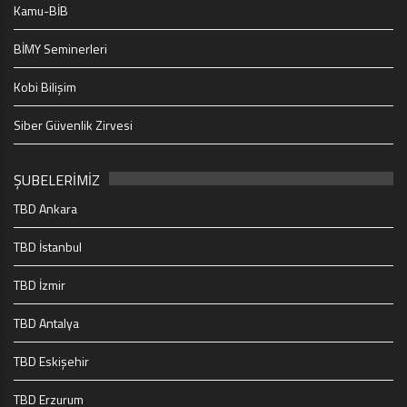
Kamu-BİB
BİMY Seminerleri
Kobi Bilişim
Siber Güvenlik Zirvesi
ŞUBELERİMİZ
TBD Ankara
TBD İstanbul
TBD İzmir
TBD Antalya
TBD Eskişehir
TBD Erzurum