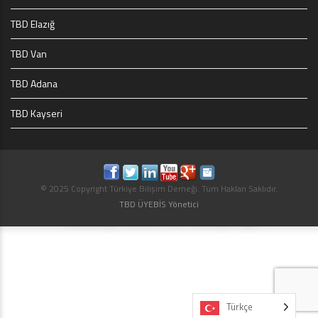
TBD Elazığ
TBD Van
TBD Adana
TBD Kayseri
© 2025 Copyright Türkiye Bilişim Derneği. Tüm Hakları Saklıdır.
TBD ÜYEBİS Yönetici
Türkçe