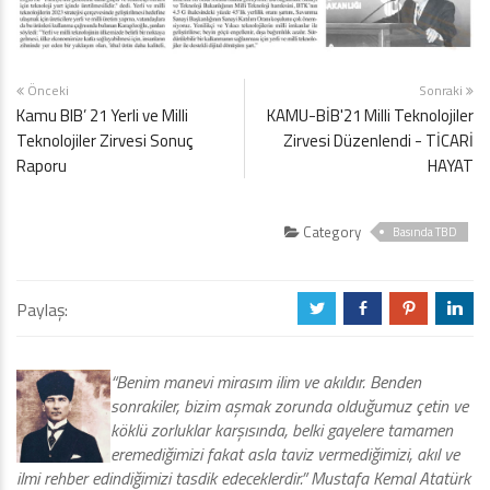
Önceki
Sonraki
Kamu BIB’ 21 Yerli ve Milli
KAMU-BİB'21 Milli Teknolojiler
Teknolojiler Zirvesi Sonuç
Zirvesi Düzenlendi - TİCARİ
Raporu
HAYAT
Category
Basında TBD
Paylaş:
a
b
d
j
“Benim manevi mirasım ilim ve akıldır. Benden
sonrakiler, bizim aşmak zorunda olduğumuz çetin ve
köklü zorluklar karşısında, belki gayelere tamamen
eremediğimizi fakat asla taviz vermediğimizi, akıl ve
ilmi rehber edindiğimizi tasdik edeceklerdir.” Mustafa Kemal Atatürk