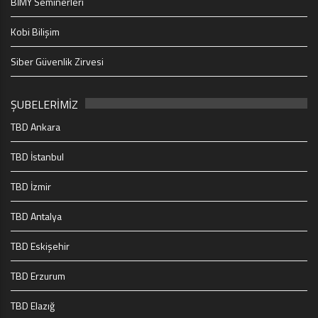
BİMY Seminerleri
Kobi Bilişim
Siber Güvenlik Zirvesi
ŞUBELERİMİZ
TBD Ankara
TBD İstanbul
TBD İzmir
TBD Antalya
TBD Eskişehir
TBD Erzurum
TBD Elazığ