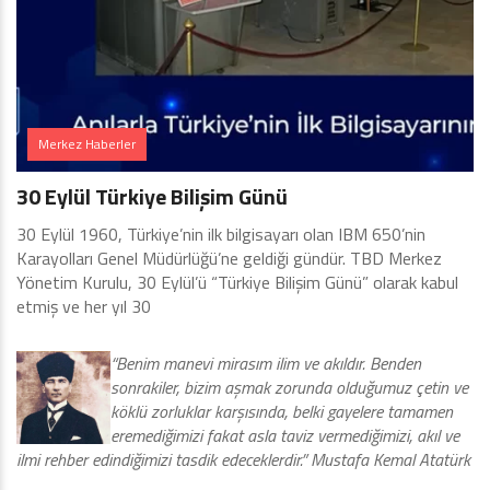
Merkez Haberler
30 Eylül Türkiye Bilişim Günü
30 Eylül 1960, Türkiye’nin ilk bilgisayarı olan IBM 650’nin
Karayolları Genel Müdürlüğü’ne geldiği gündür. TBD Merkez
Yönetim Kurulu, 30 Eylül’ü “Türkiye Bilişim Günü” olarak kabul
etmiş ve her yıl 30
“Benim manevi mirasım ilim ve akıldır. Benden
sonrakiler, bizim aşmak zorunda olduğumuz çetin ve
köklü zorluklar karşısında, belki gayelere tamamen
eremediğimizi fakat asla taviz vermediğimizi, akıl ve
ilmi rehber edindiğimizi tasdik edeceklerdir.” Mustafa Kemal Atatürk