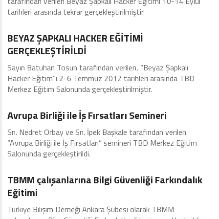
tarafından verilen Beyaz Şapkalı Hacker Eğitimi 10-14 Eylül
tarihleri arasında tekrar gerçekleştirilmiştir.
Şubelerimiz
BEYAZ ŞAPKALI HACKER EĞİTİMİ
GERÇEKLEŞTİRİLDİ
Sayın Batuhan Tosun tarafından verilen, “Beyaz Şapkalı
Hacker Eğitim”i 2-6 Temmuz 2012 tarihleri arasında TBD
Merkez Eğitim Salonunda gerçekleştirilmiştir.
Eğitimler - Seminerler
Avrupa Birliği ile İş Fırsatları Semineri
Sn. Nedret Orbay ve Sn. İpek Başkale tarafından verilen
“Avrupa Birliği ile İş Fırsatları” semineri TBD Merkez Eğitim
Salonunda gerçekleştirildi.
Ankara
TBMM çalışanlarına Bilgi Güvenliği Farkındalık
Eğitimi
Türkiye Bilişim Derneği Ankara Şubesi olarak TBMM