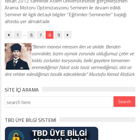
Nisan 2012 tarihinde Atılım Üniversitesinde gerçekleştirilen
Arama Motoru Optimizasyonu Semineri ile devam edildi.
Seminer ile ilgili detaylı bilgiler “Eğitimler-Seminerler” başlığı
altında yer almaktadır.
…
1
6
7
8
9
“Benim manevi mirasım ilim ve akıldır. Benden
sonrakiler, bizim aşmak zorunda olduğumuz çetin ve
köklü zorluklar karşısında, belki gayelere tamamen
eremediğimizi fakat asla taviz vermediğimizi, akıl ve
ilmi rehber edindiğimizi tasdik edeceklerdir.” Mustafa Kemal Atatürk
SITE IÇI ARAMA
TBD ÜYE BİLGİ SİSTEMİ