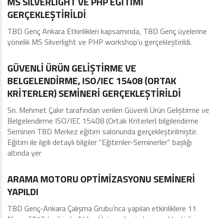
MS SILVERLIGHT VE PHP EĞİTİMİ
GERÇEKLEŞTİRİLDİ
TBD Genç Ankara Etkinlikleri kapsamında, TBD Genç üyelerine
yönelik MS Silverlight ve PHP workshop’u gerçekleştirildi.
Eğitimler - Seminerler
GÜVENLİ ÜRÜN GELİŞTİRME VE
BELGELENDİRME, ISO/IEC 15408 (ORTAK
KRİTERLER) SEMİNERİ GERÇEKLEŞTİRİLDİ
Sn. Mehmet Çakır tarafından verilen Güvenli Ürün Geliştirme ve
Belgelendirme ISO/IEC 15408 (Ortak Kriterler) bilgilendirme
Semineri TBD Merkez eğitim salonunda gerçekleştirilmiştir.
Eğitim ile ilgili detaylı bilgiler “Eğitimler-Seminerler” başlığı
altında yer
Şubelerimiz
ARAMA MOTORU OPTİMİZASYONU SEMİNERİ
YAPILDI
TBD Genç-Ankara Çalışma Grubu’nca yapılan etkinliklere 11