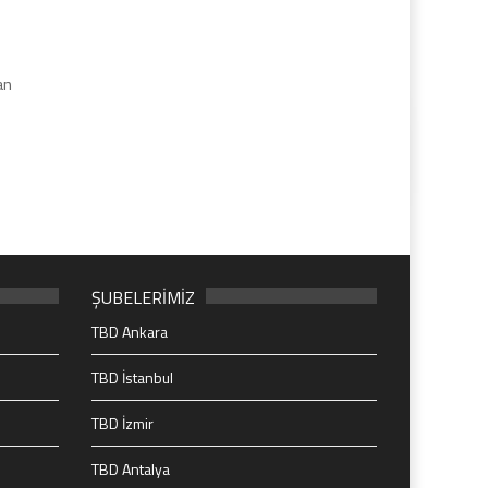
an
ŞUBELERİMİZ
TBD Ankara
TBD İstanbul
TBD İzmir
TBD Antalya