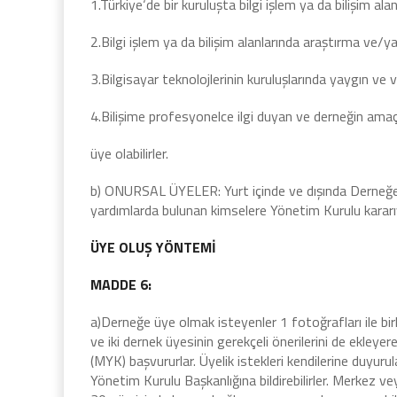
1.Türkiye‘de bir kuruluşta bilgi işlem ya da bilişim alan
2.Bilgi işlem ya da bilişim alanlarında araştırma ve/y
3.Bilgisayar teknolojlerinin kuruluşlarında yaygın ve v
4.Bilişime profesyonelce ilgi duyan ve derneğin amaç
üye olabilirler.
b) ONURSAL ÜYELER: Yurt içinde ve dışında Derneğe y
yardımlarda bulunan kimselere Yönetim Kurulu kararıyla
ÜYE OLUŞ YÖNTEMİ
MADDE 6:
a)Derneğe üye olmak isteyenler 1 fotoğrafları ile bi
ve iki dernek üyesinin gerekçeli önerilerini de ekley
(MYK) başvururlar. Üyelik istekleri kendilerine duyuru
Yönetim Kurulu Başkanlığına bildirebilirler. Merkez ve