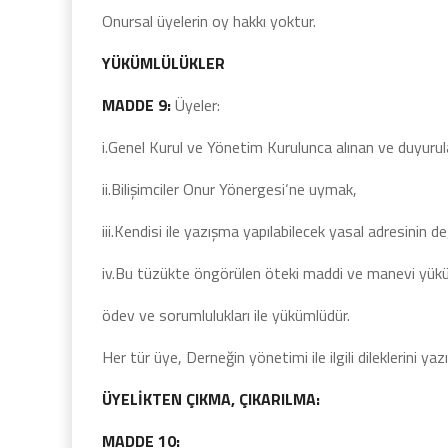
Onursal üyelerin oy hakkı yoktur.
YÜKÜMLÜLÜKLER
MADDE 9:
Üyeler:
i.Genel Kurul ve Yönetim Kurulunca alınan ve duyuru
ii.Bilişimciler Onur Yönergesi‘ne uymak,
iii.Kendisi ile yazışma yapılabilecek yasal adresinin 
iv.Bu tüzükte öngörülen öteki maddi ve manevi yük
ödev ve sorumlulukları ile yükümlüdür.
Her tür üye, Derneğin yönetimi ile ilgili dileklerini yaz
ÜYELİKTEN ÇIKMA, ÇIKARILMA:
MADDE 10: