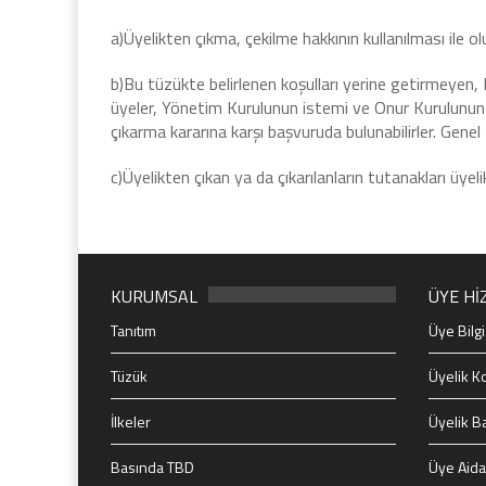
a)Üyelikten çıkma, çekilme hakkının kullanılması ile olun
b)Bu tüzükte belirlenen koşulları yerine getirmeyen,
üyeler, Yönetim Kurulunun istemi ve Onur Kurulunun kara
çıkarma kararına karşı başvuruda bulunabilirler. Genel K
c)Üyelikten çıkan ya da çıkarılanların tutanakları üyeli
KURUMSAL
ÜYE Hİ
Tanıtım
Üye Bilgi
Tüzük
Üyelik Ko
İlkeler
Üyelik B
Basında TBD
Üye Aida