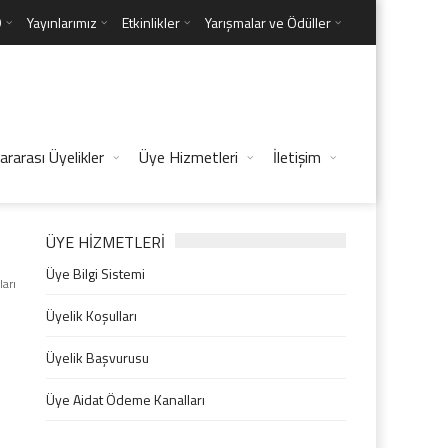
D
Yayınlarımız
Etkinlikler
Yarışmalar ve Ödüller
ararası Üyelikler
Üye Hizmetleri
İletişim
ÜYE HİZMETLERİ
Üye Bilgi Sistemi
ları
Üyelik Koşulları
Üyelik Başvurusu
Üye Aidat Ödeme Kanalları