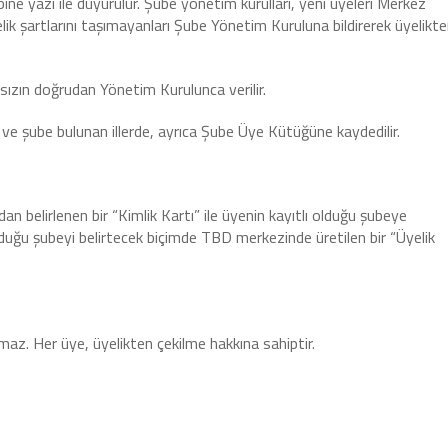
ine yazı ile duyurulur. Şube yönetim kurulları, yeni üyeleri Merkez
ik şartlarını taşımayanları Şube Yönetim Kuruluna bildirerek üyelikt
sızın doğrudan Yönetim Kurulunca verilir.
ve şube bulunan illerde, ayrıca Şube Üye Kütüğüne kaydedilir.
an belirlenen bir “Kimlik Kartı” ile üyenin kayıtlı olduğu şubeye
olduğu şubeyi belirtecek biçimde TBD merkezinde üretilen bir “Üyelik
z. Her üye, üyelikten çekilme hakkına sahiptir.