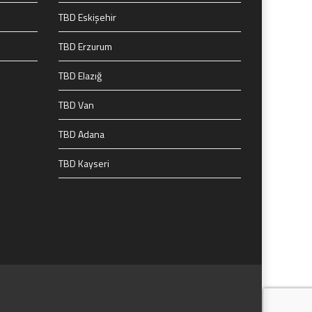
TBD Eskişehir
TBD Erzurum
TBD Elazığ
TBD Van
TBD Adana
TBD Kayseri