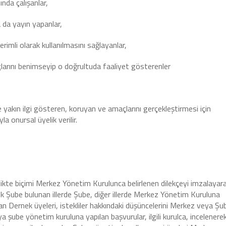
ında çalışanlar,
a da yayın yapanlar,
erimli olarak kullanılmasını sağlayanlar,
larını benimseyip o doğrultuda faaliyet gösterenler
akın ilgi gösteren, koruyan ve amaçlarını gerçekleştirmesi için
 onursal üyelik verilir.
rlikte biçimi Merkez Yönetim Kurulunca belirlenen dilekçeyi imzalayar
erek Şube bulunan illerde Şube, diğer illerde Merkez Yönetim Kuruluna
lan Dernek üyeleri, istekliler hakkındaki düşüncelerini Merkez veya Şu
ya şube yönetim kuruluna yapılan başvurular, ilgili kurulca, incelenerek