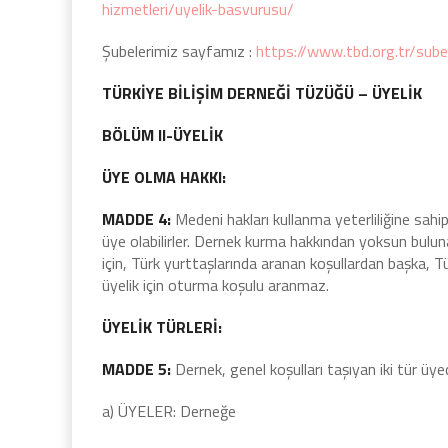
hizmetleri/uyelik-basvurusu/
Şubelerimiz sayfamız :
https://www.tbd.org.tr/sube
TÜRKİYE BİLİŞİM DERNEĞİ TÜZÜĞÜ – ÜYELİK
BÖLÜM II-ÜYELİK
ÜYE OLMA HAKKI:
MADDE 4:
Medeni hakları kullanma yeterliliğine sahip
üye olabilirler. Dernek kurma hakkından yoksun bulun
için, Türk yurttaşlarında aranan koşullardan başka, T
üyelik için oturma koşulu aranmaz.
ÜYELİK TÜRLERİ:
MADDE 5:
Dernek, genel koşulları taşıyan iki tür üye
a) ÜYELER: Derneğe