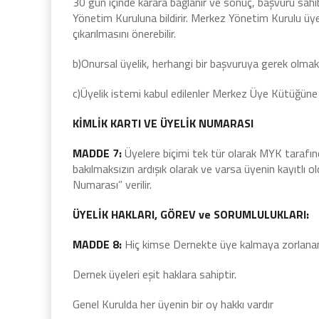
30 gün içinde karara bağlanır ve sonuç, başvuru sahib
Yönetim Kuruluna bildirir. Merkez Yönetim Kurulu üyel
çıkarılmasını önerebilir.
b)Onursal üyelik, herhangi bir başvuruya gerek olmak
c)Üyelik istemi kabul edilenler Merkez Üye Kütüğüne 
KİMLİK KARTI VE ÜYELİK NUMARASI
MADDE 7:
Üyelere biçimi tek tür olarak MYK tarafınd
bakılmaksızın ardışık olarak ve varsa üyenin kayıtlı 
Numarası” verilir.
ÜYELİK HAKLARI, GÖREV ve SORUMLULUKLARI:
MADDE 8:
Hiç kimse Dernekte üye kalmaya zorlanama
Dernek üyeleri eşit haklara sahiptir.
Genel Kurulda her üyenin bir oy hakkı vardır