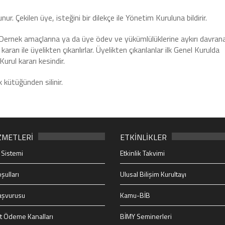
ur. Çekilen üye, isteğini bir dilekçe ile Yönetim Kuruluna bildirir.
 Dernek amaçlarına ya da üye ödev ve yükümlülüklerine aykırı davran
rı ile üyelikten çıkarılırlar. Üyelikten çıkarılanlar ilk Genel Kurulda
urul kararı kesindir.
k kütüğünden silinir.
ZMETLERİ
ETKİNLİKLER
 Sistemi
Etkinlik Takvimi
şulları
Ulusal Bilişim Kurultayı
aşvurusu
Kamu-BİB
t Ödeme Kanalları
BİMY Seminerleri