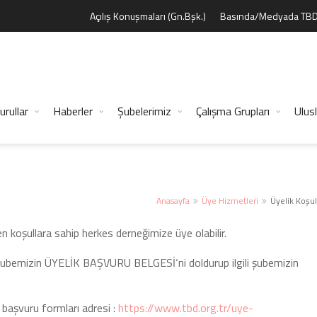
Açılış Konuşmaları (Gn.Bşk.)
Basında/Medyada TB
urullar
Haberler
Şubelerimiz
Çalışma Grupları
Ulusl
Anasayfa
Üye Hizmetleri
Üyelik Koşul
n koşullara sahip herkes derneğimize üye olabilir.
 Şubemizin ÜYELİK BAŞVURU BELGESİ‘ni doldurup ilgili şubemizin
 başvuru formları adresi :
https://www.tbd.org.tr/uye-