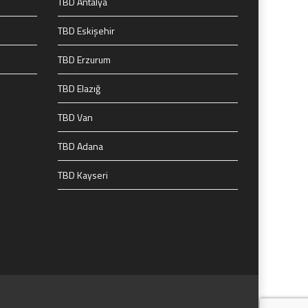
TBD Antalya
TBD Eskişehir
TBD Erzurum
TBD Elazığ
TBD Van
TBD Adana
TBD Kayseri