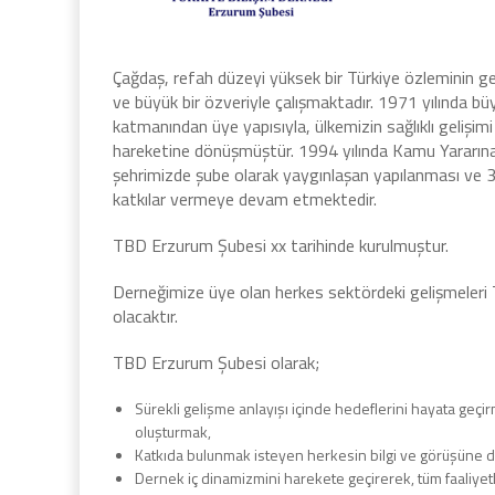
Çağdaş, refah düzeyi yüksek bir Türkiye özleminin ge
ve büyük bir özveriyle çalışmaktadır. 1971 yılında b
katmanından üye yapısıyla, ülkemizin sağlıklı gelişimi
hareketine dönüşmüştür. 1994 yılında Kamu Yararına
şehrimizde şube olarak yaygınlaşan yapılanması ve 
katkılar vermeye devam etmektedir.
TBD Erzurum Şubesi xx tarihinde kurulmuştur.
Derneğimize üye olan herkes sektördeki gelişmeleri T
olacaktır.
TBD Erzurum Şubesi olarak;
Sürekli gelişme anlayışı içinde hedeflerini hayata geç
oluşturmak,
Katkıda bulunmak isteyen herkesin bilgi ve görüşüne de
Dernek iç dinamizmini harekete geçirerek, tüm faaliyet