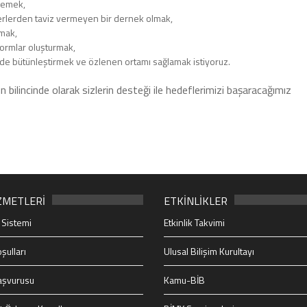
rlemek,
eğerlerden taviz vermeyen bir dernek olmak,
rmak,
tformlar oluşturmak,
ğinde bütünleştirmek ve özlenen ortamı sağlamak istiyoruz.
 bilincinde olarak sizlerin desteği ile hedeflerimizi başaracağımız
ZMETLERİ
ETKİNLİKLER
 Sistemi
Etkinlik Takvimi
şulları
Ulusal Bilişim Kurultayı
aşvurusu
Kamu-BİB