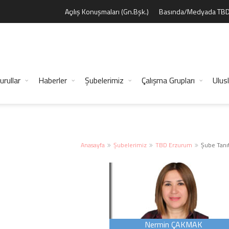
Açılış Konuşmaları (Gn.Bşk.)
Basında/Medyada TB
urullar
Haberler
Şubelerimiz
Çalışma Grupları
Ulusl
Anasayfa
Şubelerimiz
TBD Erzurum
Şube Tanı
Nermin ÇAKMAK