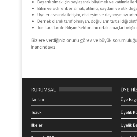
Başarılı olmak için paylaşarak büyümek ve katılımla ile
Bilim ve aklı rehber almak, atılımcı, saydam ve etik d
Üyeler arasında iletişim, etkileşim ve dayanışmayı artı
Dernek olarak taraf olmayan, doğruların tartışıldığı pla
Tüm tarafları ile Bilişim Sektörü’nü ortak amaçlar birli
Bizlere verdiğiniz onurlu görev ve büyük sorumluluğun
inancındayız.
KURUMSAL
ÜYE Hİ
Tanıtım
Üye Bilgi
Tüzük
Üyelik Ko
İlkeler
Üyelik B