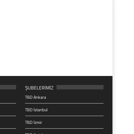
ŞUBELERİMİZ
TBD Ankara
TBD İstanbul
TBD İzmir