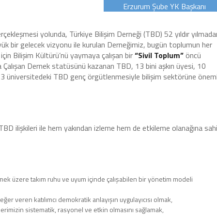
Erzurum Şube YK Başkanı
rçekleşmesi yolunda, Türkiye Bilişim Derneği (TBD) 52 yıldır yılmada
üyük bir gelecek vizyonu ile kurulan Derneğimiz, bugün toplumun her
 için Bilişim Kültürü’nü yaymaya çalışan bir
“Sivil Toplum”
öncü
 Çalışan Dernek statüsünü kazanan TBD, 13 bini aşkın üyesi, 10
33 üniversitedeki TBD genç örgütlenmesiyle bilişim sektörüne öneml
BD ilişkileri ile hem yakından izleme hem de etkileme olanağına sah
irmek üzere takım ruhu ve uyum içinde çalışabilen bir yönetim modeli
ğer veren katılımcı demokratik anlayışın uygulayıcısı olmak,
lerimizin sistematik, rasyonel ve etkin olmasını sağlamak,