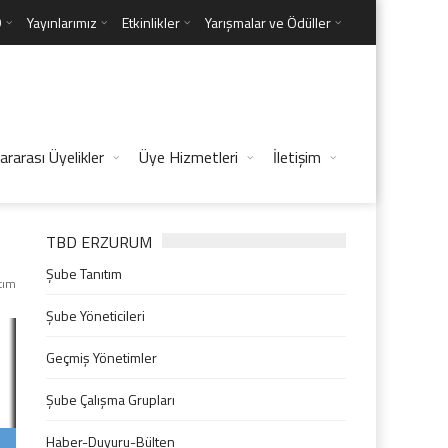
D
Yayınlarımız
Etkinlikler
Yarışmalar ve Ödüller
ararası Üyelikler
Üye Hizmetleri
İletişim
TBD ERZURUM
Şube Tanıtım
tım
Şube Yöneticileri
Geçmiş Yönetimler
Şube Çalışma Grupları
Haber-Duyuru-Bülten