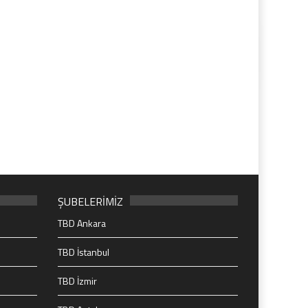
ŞUBELERİMİZ
TBD Ankara
TBD İstanbul
TBD İzmir