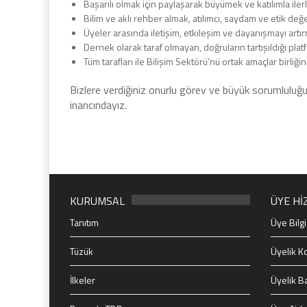
Başarılı olmak için paylaşarak büyümek ve katılımla ile
Bilim ve aklı rehber almak, atılımcı, saydam ve etik d
Üyeler arasında iletişim, etkileşim ve dayanışmayı artı
Dernek olarak taraf olmayan, doğruların tartışıldığı pla
Tüm tarafları ile Bilişim Sektörü’nü ortak amaçlar birli
Bizlere verdiğiniz onurlu görev ve büyük sorumluluğun
inancındayız.
KURUMSAL
ÜYE Hİ
Tanıtım
Üye Bilgi
Tüzük
Üyelik Ko
İlkeler
Üyelik B