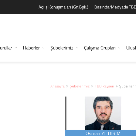
Açılış Konuşmaları (Gn.Bşk.)
Basında/Medyada TB
urullar
Haberler
Şubelerimiz
Çalışma Grupları
Ulusl
Anasayfa
Şubelerimiz
TBD Kayseri
Şube Tanı
Osman YILDIRIM