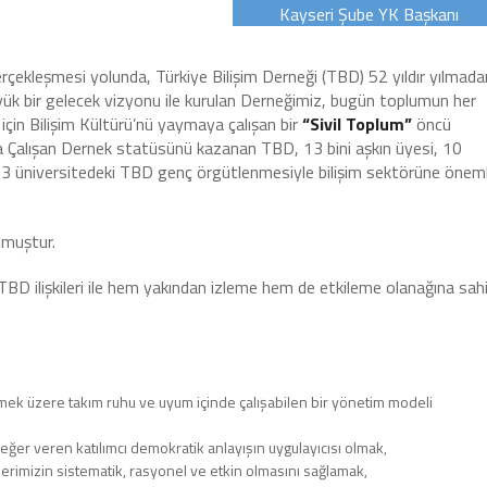
Kayseri Şube YK Başkanı
rçekleşmesi yolunda, Türkiye Bilişim Derneği (TBD) 52 yıldır yılmada
üyük bir gelecek vizyonu ile kurulan Derneğimiz, bugün toplumun her
 için Bilişim Kültürü’nü yaymaya çalışan bir
“Sivil Toplum”
öncü
 Çalışan Dernek statüsünü kazanan TBD, 13 bini aşkın üyesi, 10
33 üniversitedeki TBD genç örgütlenmesiyle bilişim sektörüne öneml
lmuştur.
BD ilişkileri ile hem yakından izleme hem de etkileme olanağına sah
irmek üzere takım ruhu ve uyum içinde çalışabilen bir yönetim modeli
ğer veren katılımcı demokratik anlayışın uygulayıcısı olmak,
lerimizin sistematik, rasyonel ve etkin olmasını sağlamak,