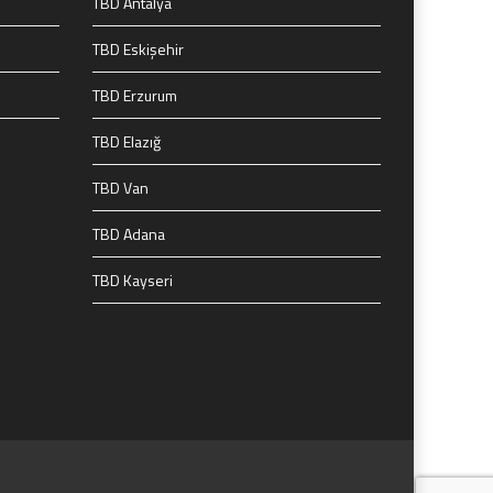
TBD Antalya
TBD Eskişehir
TBD Erzurum
TBD Elazığ
TBD Van
TBD Adana
TBD Kayseri