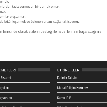
rlemek,
eğerlerden taviz vermeyen bir dernek olmak,
rmak,
tformlar oluşturmak,
ğinde bütünleştirmek ve özlenen ortamı sağlamak istiyoruz.
 bilincinde olarak sizlerin desteği ile hedeflerimizi başaracağımız
ZMETLERİ
ETKİNLİKLER
 Sistemi
Etkinlik Takvimi
şulları
Ulusal Bilişim Kurultayı
aşvurusu
Kamu-BİB