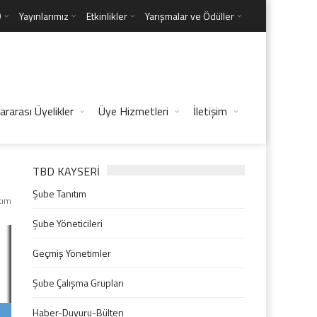
D
Yayınlarımız
Etkinlikler
Yarışmalar ve Ödüller
ararası Üyelikler
Üye Hizmetleri
İletişim
TBD KAYSERİ
Şube Tanıtım
tım
Şube Yöneticileri
Geçmiş Yönetimler
Şube Çalışma Grupları
Haber-Duyuru-Bülten