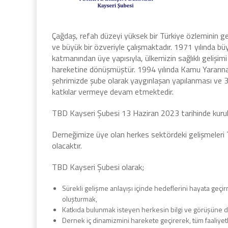
Çağdaş, refah düzeyi yüksek bir Türkiye özleminin ge
ve büyük bir özveriyle çalışmaktadır. 1971 yılında b
katmanından üye yapısıyla, ülkemizin sağlıklı gelişimi
hareketine dönüşmüştür. 1994 yılında Kamu Yararına
şehrimizde şube olarak yaygınlaşan yapılanması ve 
katkılar vermeye devam etmektedir.
TBD Kayseri Şubesi 13 Haziran 2023 tarihinde kuru
Derneğimize üye olan herkes sektördeki gelişmeleri T
olacaktır.
TBD Kayseri Şubesi olarak;
Sürekli gelişme anlayışı içinde hedeflerini hayata geç
oluşturmak,
Katkıda bulunmak isteyen herkesin bilgi ve görüşüne de
Dernek iç dinamizmini harekete geçirerek, tüm faaliyet